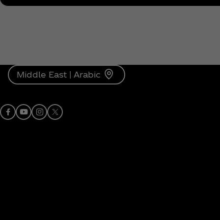
Middle East | Arabic
ok
utube
nstagram
X