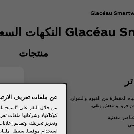
Glacéau Smart
لسعرات الحرارية القيم الغذائية
منتجات
ر
عن ملفات تعريف الارتب
ه المقطرة من الغيوم والشوارد
عم فريد ومنعش ونقي.
من خلال النقر على "اسمح لل
كوكاكولا وشركائها ملفات تعر
ناصر مغدنية
وتعزيز تجربتك، وتقديم إعلان
مي
استخدام موقعنا. ستظل ملفات تع