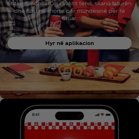
Shtoji një Coca‑Cola vaktit tënd, skano faturën
dhe futu në shorte për mundësinë për të
fituar.
Hyr në aplikacion