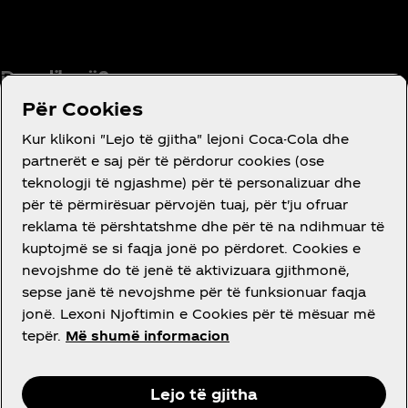
Do ndihmë?
Për Cookies
Kur klikoni "Lejo të gjitha" lejoni Coca-Cola dhe
partnerët e saj për të përdorur cookies (ose
Kushtet e Përdorimit
teknologji të ngjashme) për të personalizuar dhe
Njoftimi për privatësinë për konsumatorin
për të përmirësuar përvojën tuaj, për t'ju ofruar
reklama të përshtatshme dhe për të na ndihmuar të
Parametrat e kukive
kuptojmë se si faqja jonë po përdoret. Cookies e
Deklaratë për aksesueshmërinë
nevojshme do të jenë të aktivizuara gjithmonë,
sepse janë të nevojshme për të funksionuar faqja
jonë. Lexoni Njoftimin e Cookies për të mësuar më
tepër.
Më shumë informacion
Instagram
Facebook
Lejo të gjitha