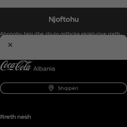
Njoftohu
Abonohu tani dhe zbulo gjithcka ekskluzive rreth
Coca‑Cola-s!
Më njofto
Shqipëri
Rreth nesh