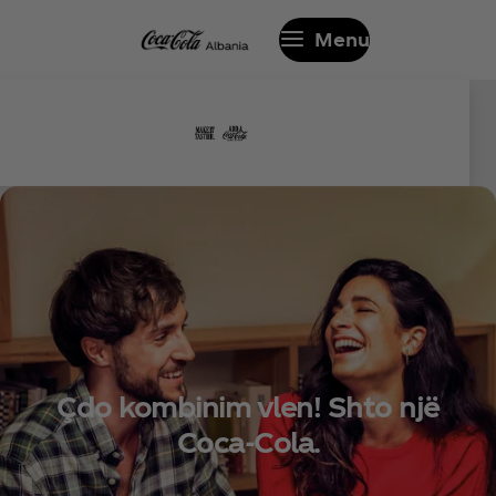
Menu
Çdo kombinim vlen! Shto një
Coca‑Cola.