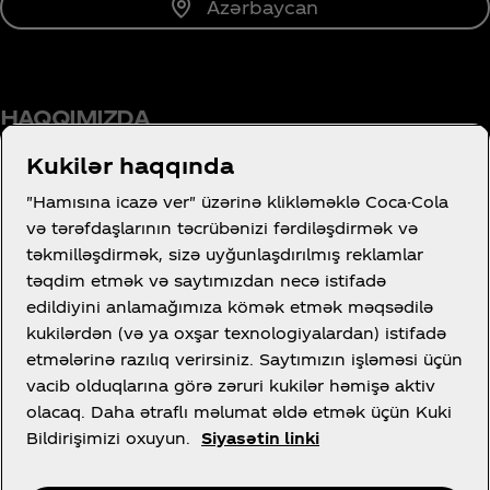
Azərbaycan
HAQQIMIZDA
Kukilər haqqında
"Hamısına icazə ver" üzərinə klikləməklə Coca-Cola
və tərəfdaşlarının təcrübənizi fərdiləşdirmək və
Kömək lazımdır?
təkmilləşdirmək, sizə uyğunlaşdırılmış reklamlar
təqdim etmək və saytımızdan necə istifadə
edildiyini anlamağımıza kömək etmək məqsədilə
kukilərdən (və ya oxşar texnologiyalardan) istifadə
etmələrinə razılıq verirsiniz. Saytımızın işləməsi üçün
İstifadə Qaydaları
vacib olduqlarına görə zəruri kukilər həmişə aktiv
İstehlakçı məxfiliyi haqqında bildiriş
olacaq. Daha ətraflı məlumat əldə etmək üçün Kuki
Kuki Parametrləri
Bildirişimizi oxuyun.
Siyasətin linki