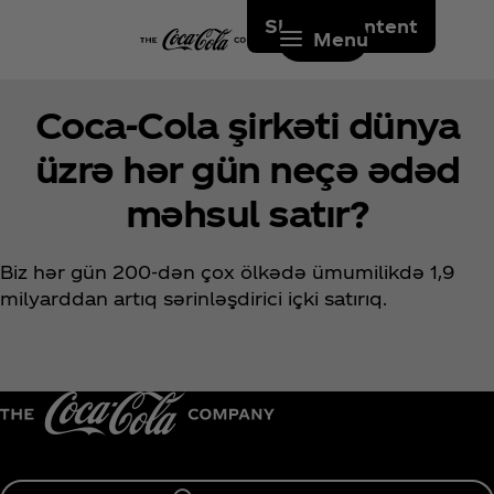
Skip to content
Menu
Coca‑Cola şirkəti dünya
üzrə hər gün neçə ədəd
məhsul satır?
Biz hər gün 200-dən çox ölkədə ümumilikdə 1,9
milyarddan artıq sərinləşdirici içki satırıq.