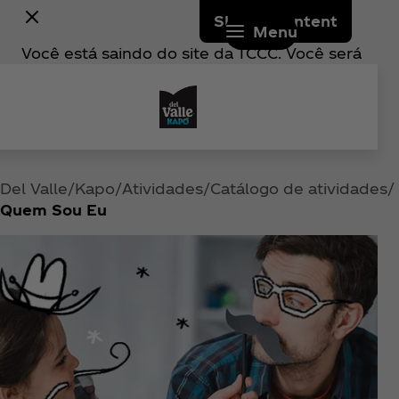
Skip to content
Menu
Você está saindo do site da TCCC. Você será
redirecionado(a) para um site externo
operado por um terceiro. Quaisquer compras
realizadas nesse site estão sujeitas aos
termos e condições e à política de
privacidade do referido terceiro. A TCCC não
é responsável pelo conteúdo, produtos,
Del Valle
Kapo
Atividades
Catálogo de atividades
serviços ou práticas de tratamento de dados
Quem Sou Eu
do site externo. Em caso de dúvidas ou
problemas relacionados a uma compra, entre
em contato diretamente com o varejista
terceiro.
Continuar ↗
Voltar