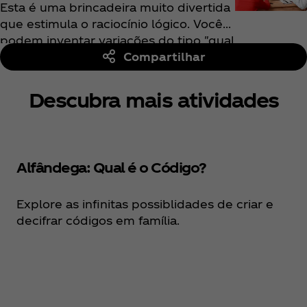
O "adivinhador" faz perguntas de
Esta é uma brincadeira muito divertida
sim ou não para descobrir sua
que estimula o raciocínio lógico. Vocês
identidade secreta.
podem inventar variações do tipo "qual
é o bicho?" ou "qual é a fruta", etc.
Compartilhar
Defina um número máximo de
perguntas ou tempo-limite.
Descubra mais atividades
O "adivinhador" marca ponto se
acertar a identidade secreta.
Outro participante se torna o
"adivinhador" e as rodadas
Alfândega: Qual é o Código?
continuam.
Ganha quem tiver mais pontos.
Explore as infinitas possiblidades de criar e
decifrar códigos em família.