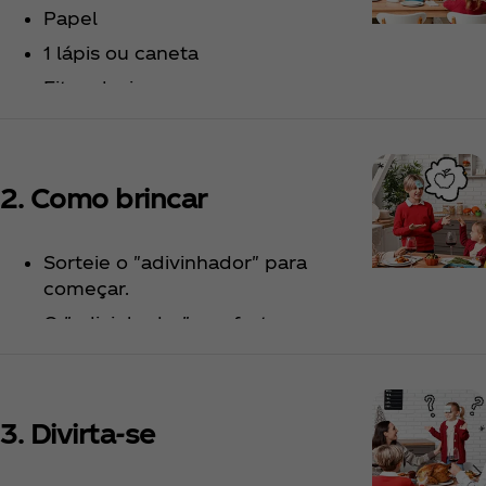
Papel
1 lápis ou caneta
Fita adesiva
2. Como brincar
Sorteie o "adivinhador" para
começar.
O "adivinhador" se afasta
enquanto os outros escolhem um
nome conhecido e escrevem em
um papel.
3. Divirta-se
O papel é colado na testa do
"adivinhador" sem que ele veja.