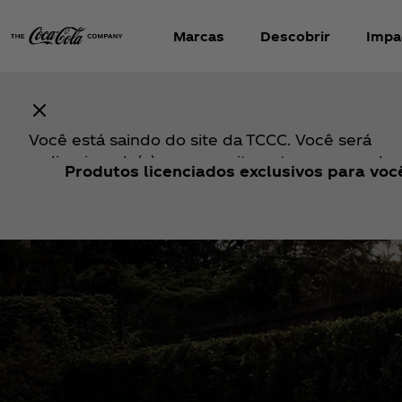
Marcas
Descobrir
Impa
Es
Você está saindo do site da TCCC. Você será
redirecionado(a) para um site externo operado
Produtos licenciados exclusivos para vo
terceiro. Quaisquer compras realizadas nesse si
sujeitas aos termos e condições e à política de
privacidade do referido terceiro. A TCCC não é
responsável pelo conteúdo, produtos, serviços
práticas de tratamento de dados do site extern
caso de dúvidas ou problemas relacionados a 
compra, entre em contato diretamente com o va
terceiro.
Continuar ↗