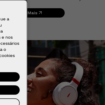
Compre Mais
que a
u
ua
s e nos
ecessários
a o
 cookies