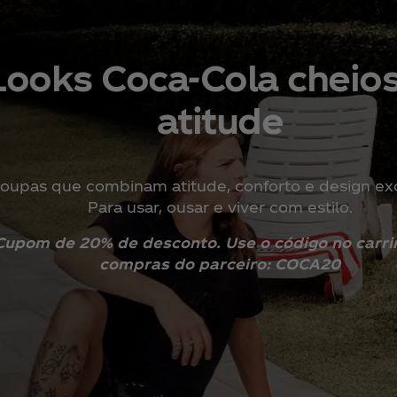
Voltar
Looks Coca‑Cola cheio
atitude
oupas que combinam atitude, conforto e design exc
Para usar, ousar e viver com estilo.
Cupom de 20% de desconto. Use o código no carri
compras do parceiro: COCA20