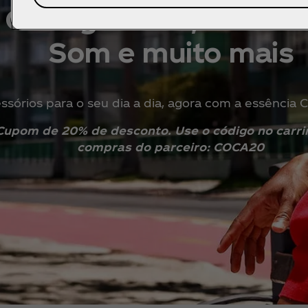
Carregadores, Caixas 
Som e muito mais
ssórios para o seu dia a dia, agora com a essência 
Cupom de 20% de desconto. Use o código no carri
compras do parceiro: COCA20