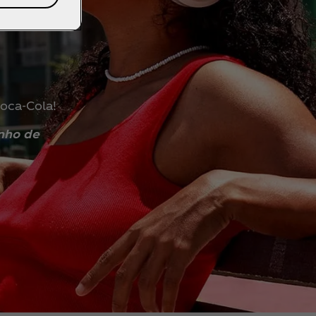
de
Coca‑Cola!
nho de