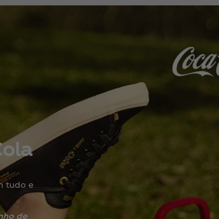
Cola
m tudo e
nho de