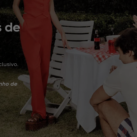
s de
lusivo.
nho de