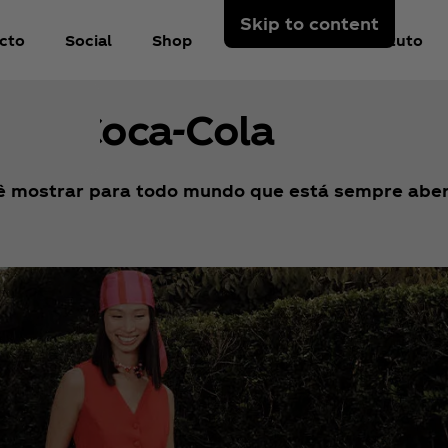
Skip to content
cto
Social
Shop
Sobre Nós
Instituto
tilo Coca‑Cola
 por um
cê mostrar para todo mundo que está sempre aber
te estão
 ou
o. Em
uma
rejista