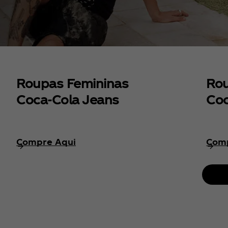
Roupas Femininas
Rou
Coca‑Cola Jeans
Coc
Compre Aqui
Comp