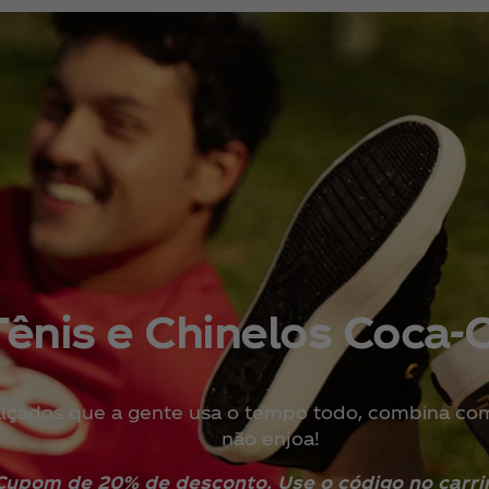
Tênis e Chinelos Coca‑
lçados que a gente usa o tempo todo, combina co
não enjoa!
Cupom de 20% de desconto. Use o código no carri