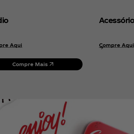
io
Acessóri
re Aqui
Compre Aqui
Compre Mais