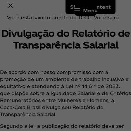
Skip to content
Menu
Você está saindo do site da TCCC. Você será
redirecionado(a) para um site externo
Divulgação do Relatório de
operado por um terceiro. Quaisquer compras
realizadas nesse site estão sujeitas aos
Transparência Salarial
termos e condições e à política de
privacidade do referido terceiro. A TCCC não
é responsável pelo conteúdo, produtos,
serviços ou práticas de tratamento de dados
De acordo com nosso compromisso com a
do site externo. Em caso de dúvidas ou
promoção de um ambiente de trabalho inclusivo e
problemas relacionados a uma compra, entre
equitativo e atendendo à Lei nº 14.611 de 2023,
em contato diretamente com o varejista
que dispõe sobre a Igualdade Salarial e de Critérios
terceiro.
Remuneratórios entre Mulheres e Homens, a
Coca‑Cola Brasil divulga seu Relatório de
Continuar ↗
Transparência Salarial.
Voltar
Segundo a lei, a publicação do relatório deve ser