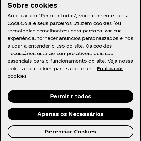
Sobre cookies
Precisa de ajuda?
Ao clicar em "Permitir todos", você consente que a
Coca-Cola e seus parceiros utilizem cookies (ou
tecnologias semelhantes) para personalizar sua
experiência, fornecer anúncios personalizados e nos
ajudar a entender o uso do site. Os cookies
Legal
necessários estarão sempre ativos, pois são
essenciais para o funcionamento do site. Veja nossa
política de cookies para saber mais.
Política de
cookies
Instagram
Youtube
Facebook
R
Permitir todos
Apenas os Necessários
© 2026 The Coca‑Cola Company. Todos os direitos
Gerenciar Cookies
reservados.