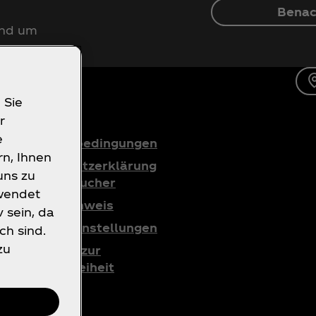
Benac
und um
 Sie
r
e
Nutzungsbedingungen
rn, Ihnen
Datenschutzerklärung
uns zu
für Verbraucher
rwendet
Cookie-Hinweis
 sein, da
Cookies-Einstellungen
ch sind.
zu
Erklärung zur
Barrierefreiheit