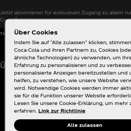
Jetzt abonnieren für exklusiven Zugang zu allem r
Coca‑Cola!
Über Cookies
Indem Sie auf "Alle zulassen" klicken, stimmen
Coca-Cola und ihren Partnern zu, Cookies (ode
ähnliche Technologien) zu verwenden, um Ihr
Über uns
Brauchst du Hilfe?
Erfahrung zu personalisieren und zu verbesse
personalisierte Anzeigen bereitzustellen und 
helfen, zu verstehen, wie unsere Website ve
Medienzentrum
Häufige Fragen
wird. Notwendige Cookies werden immer aktiv
Geschichte
Kontakt
sie für die Funktion unserer Website erforderli
Jobs
Impressum
Lesen Sie unsere Cookie-Erklärung, um mehr 
Partnerschaften
erfahren.
Link zur Richtlinie
Alle zulassen