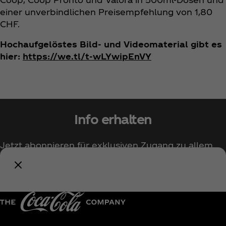
einer unverbindlichen Preisempfehlung von 1,80
CHF.
Hochaufgelöstes Bild- und Videomaterial gibt es
hier:
https://we.tl/t-wLYwipEnVY
Info erhalten
Jetzt abonnieren für exklusiven Zugang zu allem
rund um Coca‑Cola!
Benachrichtige mich