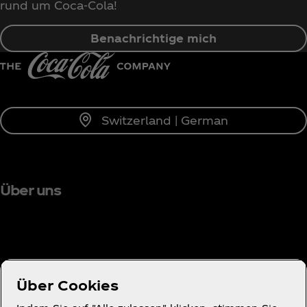
rund um Coca‑Cola!
Benachrichtige mich
Switzerland | German
Über uns
Brauchst du Hilfe?
Über Cookies