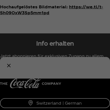
Hochaufgelöstes Bildmaterial:
https://we.tl/t-
Sh09OxW3Sp5mm1pd
Info erhalten
Jetzt abonnieren für exklusiven Zugang zu allem
rund um Coca‑Cola!
Benachrichtige mich
Switzerland | German