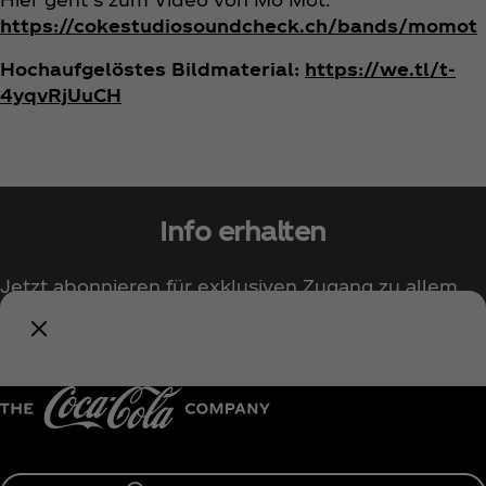
https://cokestudiosoundcheck.ch/bands/momot
Hochaufgelöstes Bildmaterial:
https://we.tl/t-
4yqvRjUuCH
Info erhalten
Jetzt abonnieren für exklusiven Zugang zu allem
rund um Coca‑Cola!
Benachrichtige mich