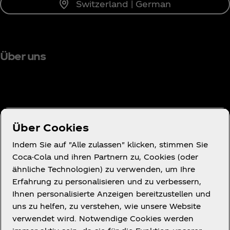
Switzerland | German
Über uns
Brauchst du Hilfe?
Über Cookies
Indem Sie auf "Alle zulassen" klicken, stimmen Sie
Coca-Cola und ihren Partnern zu, Cookies (oder
ähnliche Technologien) zu verwenden, um Ihre
Nutzungsbedingungen
Erfahrung zu personalisieren und zu verbessern,
Datenschutzerklärung für Verbraucher
Ihnen personalisierte Anzeigen bereitzustellen und
Cookie-Hinweis
uns zu helfen, zu verstehen, wie unsere Website
verwendet wird. Notwendige Cookies werden
Cookies-Einstellungen