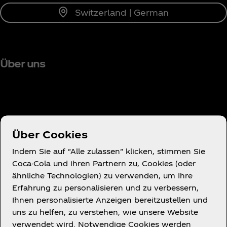
Switzerland | German
Über uns
Brauchst du Hilfe?
Über Cookies
Indem Sie auf "Alle zulassen" klicken, stimmen Sie
Coca-Cola und ihren Partnern zu, Cookies (oder
ähnliche Technologien) zu verwenden, um Ihre
Nutzungsbedingungen
Erfahrung zu personalisieren und zu verbessern,
Datenschutzerklärung für Verbraucher
Ihnen personalisierte Anzeigen bereitzustellen und
Cookie-Hinweis
uns zu helfen, zu verstehen, wie unsere Website
verwendet wird. Notwendige Cookies werden