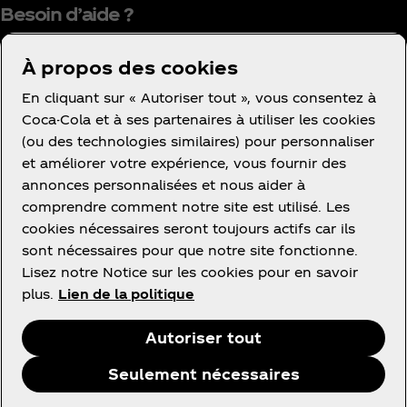
Besoin d’aide ?
À propos des cookies
En cliquant sur « Autoriser tout », vous consentez à
Coca-Cola et à ses partenaires à utiliser les cookies
(ou des technologies similaires) pour personnaliser
Condition d’utilisation
et améliorer votre expérience, vous fournir des
Avis de confidentialité des consommateurs
annonces personnalisées et nous aider à
Avis relatif aux cookies
comprendre comment notre site est utilisé. Les
cookies nécessaires seront toujours actifs car ils
Paramètres des cookies
sont nécessaires pour que notre site fonctionne.
Politique d’accessibilité
Lisez notre Notice sur les cookies pour en savoir
plus.
Lien de la politique
Autoriser tout
Facebook
Instagram
Linkedin
Youtube
Seulement nécessaires