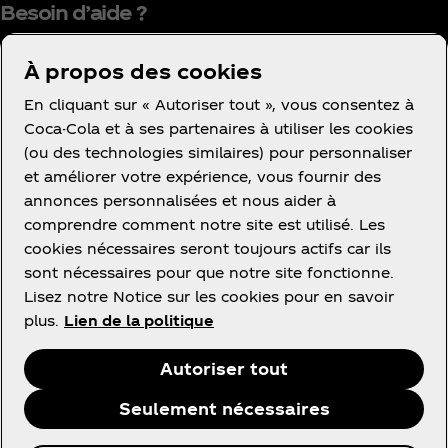
Besoin d’aide ?
À propos des cookies
En cliquant sur « Autoriser tout », vous consentez à
Coca-Cola et à ses partenaires à utiliser les cookies
(ou des technologies similaires) pour personnaliser
Condition d’utilisation
et améliorer votre expérience, vous fournir des
Avis de confidentialité des consommateurs
annonces personnalisées et nous aider à
Avis relatif aux cookies
comprendre comment notre site est utilisé. Les
cookies nécessaires seront toujours actifs car ils
Paramètres des cookies
sont nécessaires pour que notre site fonctionne.
Politique d’accessibilité
Lisez notre Notice sur les cookies pour en savoir
plus.
Lien de la politique
Autoriser tout
Facebook
Instagram
Linkedin
Youtube
Seulement nécessaires