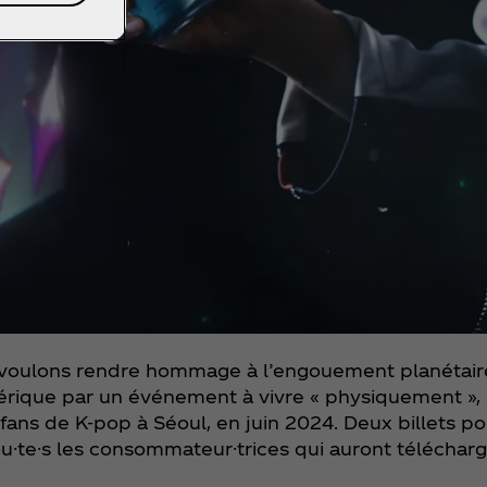
s voulons rendre hommage à l’engouement planétai
érique par un événement à vivre « physiquement »,
fans de K-pop à Séoul, en juin 2024. Deux billets po
ou·te·s les consommateur·trices qui auront téléchar