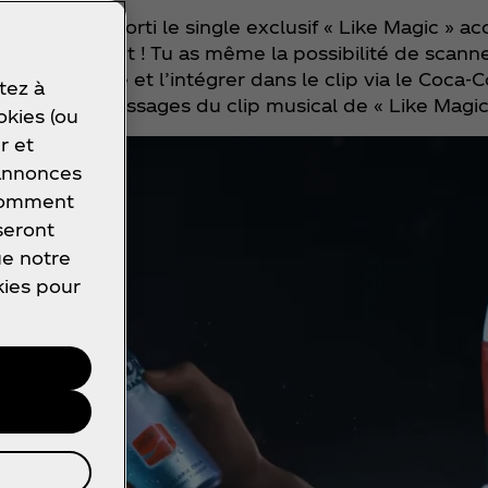
 également sorti le single exclusif « Like Magic » 
e n’est pas tout ! Tu as même la possibilité de scann
performance et l’intégrer dans le clip via le Coca‑
tez à
s différents passages du clip musical de « Like Magic
okies (ou
r et
 annonces
 comment
seront
ue notre
kies pour