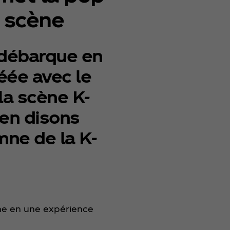
a scène
 débarque en
réée avec le
la scène K-
’en disons
ymne de la K-
nne en une expérience