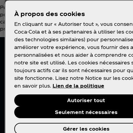
Pour cette première, les trois groupes de K-pop ont
À propos des cookies
portant le même titre et produit par J. Y. Park. Et c
canette « K-Wave Zero Sugar » pour créer ta propre 
En cliquant sur « Autoriser tout », vous consen
principe : ajoute ta voix, ton nom et ton visage dan
Coca-Cola et à ses partenaires à utiliser les co
des technologies similaires) pour personnalise
améliorer votre expérience, vous fournir des
personnalisées et nous aider à comprendre
notre site est utilisé. Les cookies nécessaires 
toujours actifs car ils sont nécessaires pour q
site fonctionne. Lisez notre Notice sur les coo
en savoir plus.
Lien de la politique
Autoriser tout
Seulement nécessaires
Gérer les cookies