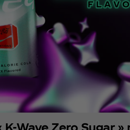
« K-Wave Zero Sugar » 