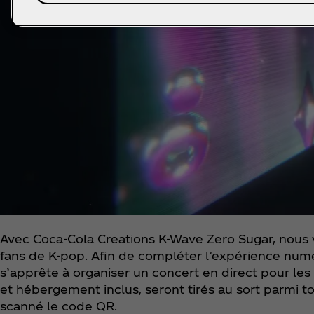
Avec Coca‑Cola Creations K-Wave Zero Sugar, nou
fans de K-pop. Afin de compléter l’expérience num
s’apprête à organiser un concert en direct pour les 
et hébergement inclus, seront tirés au sort parmi t
scanné le code QR.