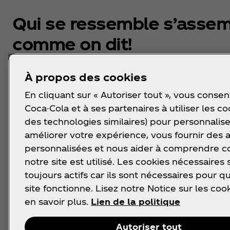
Qui se ressemble s’assem
comme on dit!
À propos des cookies
Découvre les conseil mode des besties Coca‑Col
Oreo® pour un look toujours assorti avec ton ou 
En cliquant sur « Autoriser tout », vous consen
meilleur(e) ami(e). Les options ne manquent pas
Coca-Cola et à ses partenaires à utiliser les co
des technologies similaires) pour personnalise
améliorer votre expérience, vous fournir des
personnalisées et nous aider à comprendre
notre site est utilisé. Les cookies nécessaires 
toujours actifs car ils sont nécessaires pour q
site fonctionne. Lisez notre Notice sur les coo
en savoir plus.
Lien de la politique
Autoriser tout