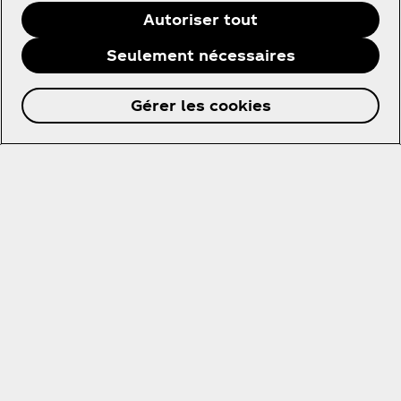
Autoriser tout
Seulement nécessaires
Me tenir au courant
Gérer les cookies
Inscrivez-vous maintenant pour un accès exclusif à
tout l'univers Coca‑Cola !
Me tenir informé
Switzerland | French