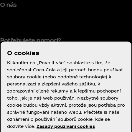
O nás
Potřebujete pomoci?
O cookies
Kliknutím na „Povolit vše“ souhlasíte s tím, že
společnost Coca‑Cola a její partneři budou používat
Smluvní podmínky používání
soubory cookie (nebo podobné technologie) k
Oznámení o ochraně osobních údajů
personalizaci a zlepšení vašeho zážitku, k
spotřebitelů
zobrazování cílené reklamy a k lepšímu pochopení
Nastavení souborů cookie
toho, jak je náš web používán. Nezbytné soubory
cookie budou vždy aktivní, protože jsou potřeba pro
Oznámení o souborech cookie
správné fungování našeho webu. Přečtěte si naše
Prohlášení o přístupnosti
oznámení o používání souborů cookie, kde se
dozvíte více.
Zásady používání cookies