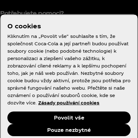
Potřebujete pomoci?
O cookies
Kliknutím na „Povolit vše“ souhlasíte s tím, že
společnost Coca‑Cola a její partneři budou používat
Smluvní podmínky používání
soubory cookie (nebo podobné technologie) k
Oznámení o ochraně osobních údajů
personalizaci a zlepšení vašeho zážitku, k
spotřebitelů
zobrazování cílené reklamy a k lepšímu pochopení
Nastavení souborů cookie
toho, jak je náš web používán. Nezbytné soubory
cookie budou vždy aktivní, protože jsou potřeba pro
Oznámení o souborech cookie
správné fungování našeho webu. Přečtěte si naše
Prohlášení o přístupnosti
oznámení o používání souborů cookie, kde se
dozvíte více.
Zásady používání cookies
Povolit vše
Facebook
Instagram
Pouze nezbytné