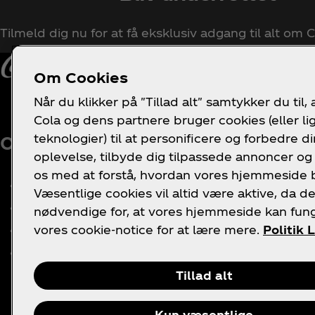
Tilmeld dig nu for at få eksklusiv adgang til alt om
Om Cookies
Når du klikker på "Tillad alt" samtykker du til, 
Cola og dens partnere bruger cookies (eller l
teknologier) til at personificere og forbedre di
Om os
Brug for hjælp?
Ju
oplevelse, tilbyde dig tilpassede annoncer og
os med at forstå, hvordan vores hjemmeside 
Vores firma
FAQ
Væsentlige cookies vil altid være aktive, da de
Nyheder
Sitemap
nødvendige for, at vores hjemmeside kan fun
Historie
Kontakt os
vores cookie-notice for at lære mere.
Politik 
Ledige stillinger
Tillad alt
Kun væsentlige