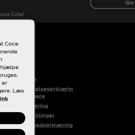
Giv
 Coca‑Cola!
at Coca-
ignende
n
ridisk
 hjælpe
bruges.
Servicevilkår
 er
Databeskyttelseserklærin
gere. Læs
g for forbrugere
Link
Cookie-erklæring
Cookie-indstillinger
Tilgængelighedserklæring