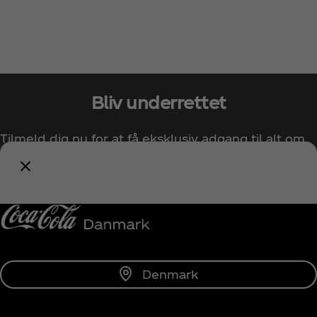
Bliv underrettet
Tilmeld dig nu for at få eksklusiv adgang til alt om
Coca‑Cola!
Giv mig besked
Denmark