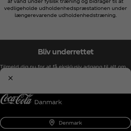
af vand under fysisk træning og bidrager til at
vedligeholde udholdenhedspræstationen under
længerevarende udholdenhedstræning.
Bliv underrettet
Tilmeld dig nu for at få eksklusiv adgang til alt om
Coca‑Cola!
Giv mig besked
Denmark