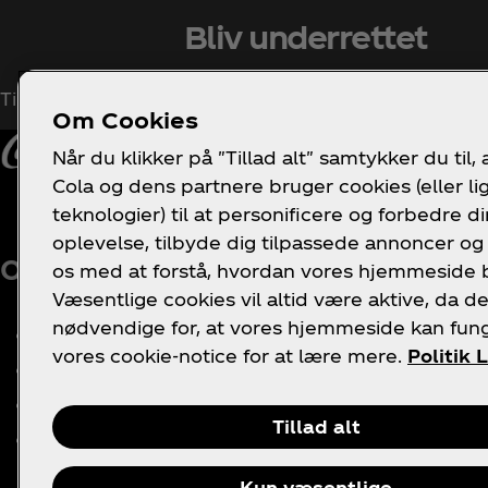
Bliv underrettet
Tilmeld dig nu for at få eksklusiv adgang til alt om
Om Cookies
Når du klikker på "Tillad alt" samtykker du til, 
Cola og dens partnere bruger cookies (eller l
teknologier) til at personificere og forbedre di
oplevelse, tilbyde dig tilpassede annoncer og
Om os
Brug for hjælp?
Ju
os med at forstå, hvordan vores hjemmeside 
Væsentlige cookies vil altid være aktive, da de
nødvendige for, at vores hjemmeside kan fun
Vores firma
FAQ
vores cookie-notice for at lære mere.
Politik 
Nyheder
Sitemap
Historie
Kontakt os
Tillad alt
Ledige stillinger
Kun væsentlige