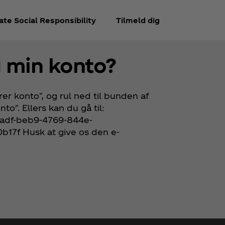
te Social Responsibility
Tilmeld dig
g min konto?
er konto", og rul ned til bunden af
o". Ellers kan du gå til:
7adf-beb9-4769-844e-
7f Husk at give os den e-