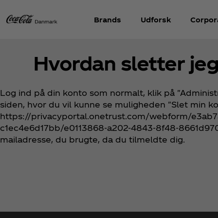
Brands
Udforsk
Corpora
Hvordan sletter je
Log ind på din konto som normalt, klik på "Administr
siden, hvor du vil kunne se muligheden "Slet min kont
https://privacyportal.onetrust.com/webform/e3ab
c1ec4e6d17bb/e0113868-a202-4843-8f48-8661d970b1
mailadresse, du brugte, da du tilmeldte dig.