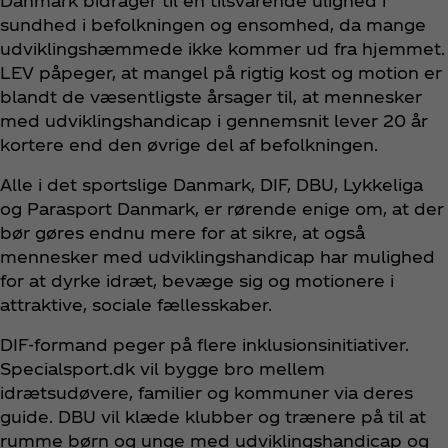
Danmark bidrager til en tilsvarende ulighed i
sundhed i befolkningen og ensomhed, da mange
udviklingshæmmede ikke kommer ud fra hjemmet.
LEV påpeger, at mangel på rigtig kost og motion er
blandt de væsentligste årsager til, at mennesker
med udviklingshandicap i gennemsnit lever 20 år
kortere end den øvrige del af befolkningen.
Alle i det sportslige Danmark, DIF, DBU, Lykkeliga
og Parasport Danmark, er rørende enige om, at der
bør gøres endnu mere for at sikre, at også
mennesker med udviklingshandicap har mulighed
for at dyrke idræt, bevæge sig og motionere i
attraktive, sociale fællesskaber.
DIF-formand peger på flere inklusionsinitiativer.
Specialsport.dk vil bygge bro mellem
idrætsudøvere, familier og kommuner via deres
guide. DBU vil klæde klubber og trænere på til at
rumme børn og unge med udviklingshandicap og