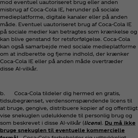
mod eventuel uautoriseret brug eller anden
misbrug af Coca‑Cola IE, herunder på sociale
medieplatforme, digitale kanaler eller på anden
måde. Eventuel uautoriseret brug af Coca‑Cola IE
på sociale medier kan betragtes som krænkelse og
kan blive genstand for retsforfølgelse. Coca‑Cola
kan også samarbejde med sociale medieplatforme
om at indberette og fjerne indhold, der krænker
Coca‑Cola IE eller på anden måde overtræder
disse AI-vilkår.
b. Coca‑Cola tildeler dig hermed en gratis,
tidsubegrænset, verdensomspændende licens til
at bruge, gengive, distribuere kopier af og offentligt
vise snekuglen udelukkende til personlig brug og
som beskrevet i disse AI-vilkår (
licens
).
Du må ikke
bruge snekuglen til eventuelle kommercielle
formål
.
Coca‑Cola forbeholder sig udtrykkeligt