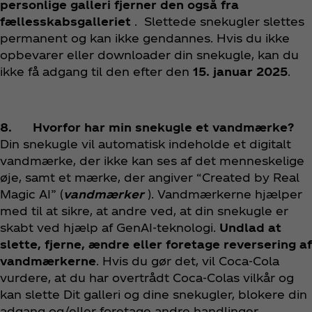
personlige galleri fjerner den også fra
fællesskabsgalleriet
. Slettede snekugler slettes
permanent og kan ikke gendannes. Hvis du ikke
opbevarer eller downloader din snekugle, kan du
ikke få adgang til den efter den
15. januar 2025
.
8. Hvorfor har min snekugle et vandmærke?
Din snekugle vil automatisk indeholde et digitalt
vandmærke, der ikke kan ses af det menneskelige
øje, samt et mærke, der angiver “Created by Real
Magic AI” (
vandmærker
). Vandmærkerne hjælper
med til at sikre, at andre ved, at din snekugle er
skabt ved hjælp af GenAI-teknologi.
Undlad at
slette, fjerne, ændre eller foretage reversering af
vandmærkerne
. Hvis du gør det, vil Coca‑Cola
vurdere, at du har overtrådt Coca‑Colas vilkår og
kan slette Dit galleri og dine snekugler, blokere din
adgang og/eller foretage andre handlinger