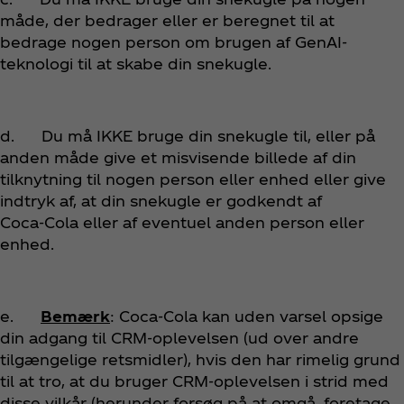
måde, der bedrager eller er beregnet til at
bedrage nogen person om brugen af GenAI-
teknologi til at skabe din snekugle.
d. Du må IKKE bruge din snekugle til, eller på
anden måde give et misvisende billede af din
tilknytning til nogen person eller enhed eller give
indtryk af, at din snekugle er godkendt af
Coca‑Cola eller af eventuel anden person eller
enhed.
e.
Bemærk
: Coca‑Cola kan uden varsel opsige
din adgang til CRM-oplevelsen (ud over andre
tilgængelige retsmidler), hvis den har rimelig grund
til at tro, at du bruger CRM-oplevelsen i strid med
disse vilkår (herunder forsøg på at omgå, foretage