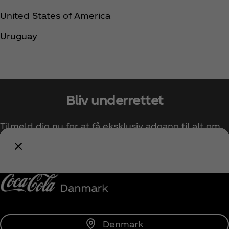
United States of America ​
Uruguay
Bliv underrettet
Tilmeld dig nu for at få eksklusiv adgang til alt om
Coca‑Cola!
Giv mig besked
Denmark