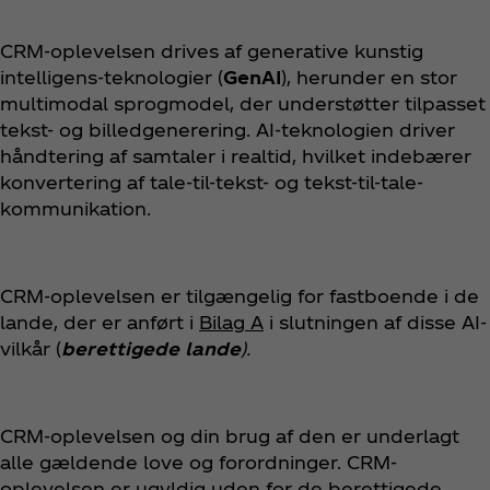
CRM-oplevelsen drives af generative kunstig
intelligens-teknologier (
GenAI
), herunder en stor
multimodal sprogmodel, der understøtter tilpasset
tekst- og billedgenerering. AI-teknologien driver
håndtering af samtaler i realtid, hvilket indebærer
konvertering af tale-til-tekst- og tekst-til-tale-
kommunikation.
CRM-oplevelsen er tilgængelig for fastboende i de
lande, der er anført i
Bilag A
i slutningen af disse AI-
vilkår (
berettigede lande
).
CRM-oplevelsen og din brug af den er underlagt
alle gældende love og forordninger. CRM-
oplevelsen er ugyldig uden for de berettigede