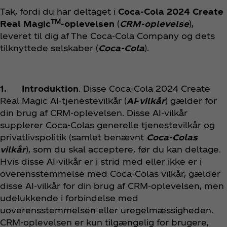
Tak, fordi du har deltaget i
Coca‑Cola 2024 Create
TM
Real Magic
-oplevelsen
(
CRM-oplevelse
),
leveret til dig af The Coca‑Cola Company og dets
tilknyttede selskaber (
Coca‑Cola
).
1. Introduktion
. Disse Coca‑Cola 2024 Create
Real Magic AI-tjenestevilkår (
AI
-
vilkår
) gælder for
din brug af CRM-oplevelsen. Disse AI-vilkår
supplerer Coca‑Colas generelle tjenestevilkår og
privatlivspolitik (samlet benævnt
Coca‑Colas
vilkår
), som du skal acceptere, før du kan deltage.
Hvis disse AI-vilkår er i strid med eller ikke er i
overensstemmelse med Coca‑Colas vilkår, gælder
disse AI-vilkår for din brug af CRM-oplevelsen, men
udelukkende i forbindelse med
uoverensstemmelsen eller uregelmæssigheden.
CRM-oplevelsen er kun tilgængelig for brugere,