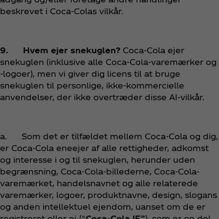
beskrevet i Coca‑Colas vilkår.
9. Hvem ejer snekuglen?
Coca‑Cola ejer
snekuglen (inklusive alle Coca‑Cola-varemærker og
-logoer), men vi giver dig licens til at bruge
snekuglen til personlige, ikke-kommercielle
anvendelser, der ikke overtræder disse AI-vilkår.
a. Som det er tilfældet mellem Coca‑Cola og dig,
er Coca‑Cola eneejer af alle rettigheder, adkomst
og interesse i og til snekuglen, herunder uden
begrænsning, Coca‑Cola-billederne, Coca‑Cola-
varemærket, handelsnavnet og alle relaterede
varemærker, logoer, produktnavne, design, slogans
og anden intellektuel ejendom, uanset om de er
registreret eller ej (“
Coca‑Cola IE”
), som er en del