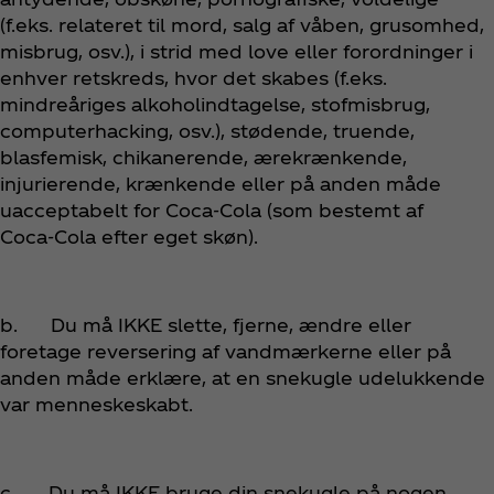
(f.eks. relateret til mord, salg af våben, grusomhed,
misbrug, osv.), i strid med love eller forordninger i
enhver retskreds, hvor det skabes (f.eks.
mindreåriges alkoholindtagelse, stofmisbrug,
computerhacking, osv.), stødende, truende,
blasfemisk, chikanerende, ærekrænkende,
injurierende, krænkende eller på anden måde
uacceptabelt for Coca‑Cola (som bestemt af
Coca‑Cola efter eget skøn).
b. Du må IKKE slette, fjerne, ændre eller
foretage reversering af
vandmærkerne eller på
anden måde erklære, at en snekugle udelukkende
var menneskeskabt.
c. Du må IKKE bruge din snekugle på nogen