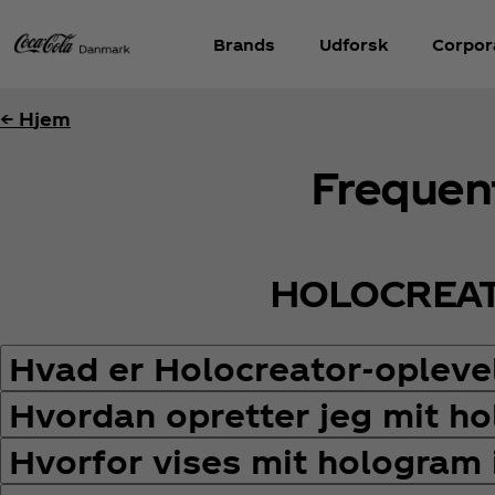
Brands
Udforsk
Corpora
←
H
jem
Frequen
HOLOCREA
Hvad er Holocreator-opleve
Hvordan opretter jeg mit h
Hvorfor vises mit hologram 