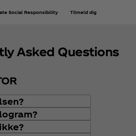
te Social Responsibility
Tilmeld dig
tly Asked Questions
TOR
lsen?
ologram?
ikke?