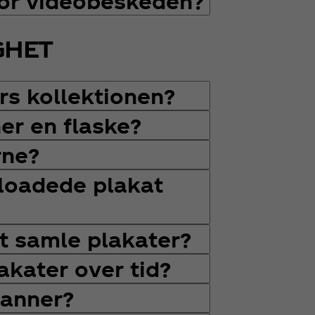
for videobeskeden?
GHET
rs kollektionen?
er en flaske?
rne?
loadede plakat
at samle plakater?
lakater over tid?
canner?