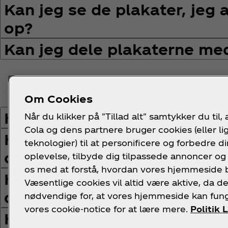
Kan jeg se de plakater, jeg a
op?
Kan jeg dele plakaterne me
Præmier og p
Om Cookies
Hvordan optjener jeg point 
Når du klikker på "Tillad alt" samtykker du til, 
Cola og dens partnere bruger cookies (eller l
Hvor kan jeg se, hvor mange
teknologier) til at personificere og forbedre di
optjent?
oplevelse, tilbyde dig tilpassede annoncer og
os med at forstå, hvordan vores hjemmeside 
Hvor mange hologrammer kan
Væsentlige cookies vil altid være aktive, da de
dag for at få point?
nødvendige for, at vores hjemmeside kan fun
vores cookie-notice for at lære mere.
Politik 
Hvordan optjener jeg point 