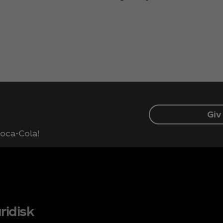
Giv
 Coca‑Cola!
ridisk