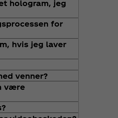
et hologram, jeg
gsprocessen for
m, hvis jeg laver
med venner?
m være
s?