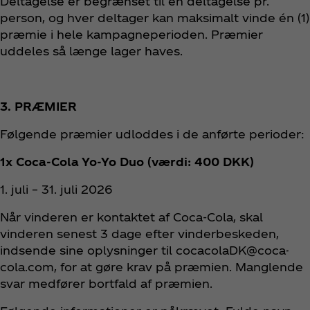
Deltagelse er begrænset til én deltagelse pr.
person, og hver deltager kan maksimalt vinde én (1)
præmie i hele kampagneperioden. Præmier
uddeles så længe lager haves.
3. PRÆMIER
Følgende præmier udloddes i de anførte perioder:
1x Coca‑Cola Yo‑Yo Duo (værdi: 400 DKK)
1. juli – 31. juli 2026
Når vinderen er kontaktet af Coca‑Cola, skal
vinderen senest 3 dage efter vinderbeskeden,
indsende sine oplysninger til cocacolaDK@coca-
cola.com, for at gøre krav på præmien. Manglende
svar medfører bortfald af præmien.