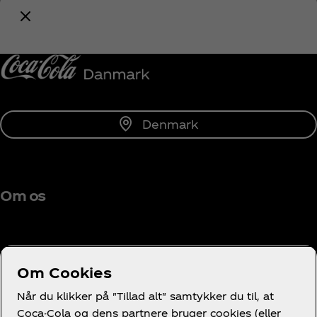
Coca‑Cola!
Giv mig besked
Denmark
Om os
Om Cookies
Brug for hjælp?
Når du klikker på "Tillad alt" samtykker du til, at
Coca-Cola og dens partnere bruger cookies (eller