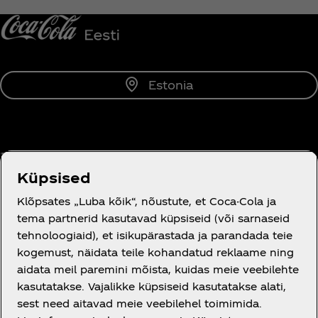
Estonia
Tutvustus
Küpsised
Klõpsates „Luba kõik“, nõustute, et Coca-Cola ja
tema partnerid kasutavad küpsiseid (või sarnaseid
tehnoloogiaid), et isikupärastada ja parandada teie
Vajad abi?
kogemust, näidata teile kohandatud reklaame ning
aidata meil paremini mõista, kuidas meie veebilehte
kasutatakse. Vajalikke küpsiseid kasutatakse alati,
sest need aitavad meie veebilehel toimimida.