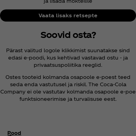
ja lisada mokteilile
Vaata lisaks retsepte
Soovid osta?
Pärast valitud logole klikkimist suunatakse sind
edasi e-poodi, kus kehtivad vastavad ostu - ja
privaatsuspoliitika reeglid.
Ostes tooteid kolmanda osapoole e-poest teed
seda enda vastutusel ja riskil. The Coca‑Cola
Company ei ole vastutav kolmanda osapoole e-poe
funktsioneerimise ja turvalisuse eest.
Pood