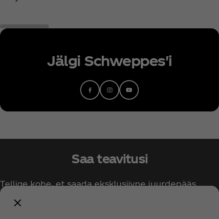
Jälgi Schweppes'i
facebook
Instagram
youtube
Saa teavitusi
Tellige kohe, et saada eksklusiivne juurdepääs
kõigile Coca‑Cola asjadele!
Teavita mind