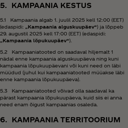
5. KAMPAANIA KESTUS
5.1 Kampaania algab 1. juulil 2025 kell 12:00 (EET)
(edaspidi:
„Kampaania alguskuupäev“
) ja lõppeb
29. augustil 2025 kell 17:00 (EET) (edaspidi:
„Kampaania lõpukuupäev“
).
5.2 Kampaaniatooted on saadaval hiljemalt 1
nädal enne kampaania alguskuupäeva ning kuni
kampaania lõpukuupäevani või kuni need on läbi
müüdud (juhul kui kampaaniatooted müüakse läbi
enne kampaania lõpukuupäeva).
5.3 Kampaaniatooted võivad olla saadaval ka
pärast kampaania lõpukuupäeva, kuid siis ei anna
need enam õigust kampaanias osaleda.
6. KAMPAANIA TERRITOORIUM