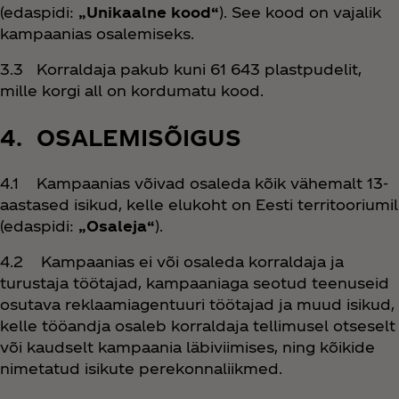
(edaspidi:
„Unikaalne kood“
). See kood on vajalik
kampaanias osalemiseks.
3.3 Korraldaja pakub kuni 61 643 plastpudelit,
mille korgi all on kordumatu kood.
4. OSALEMISÕIGUS
4.1 Kampaanias võivad osaleda kõik vähemalt 13-
aastased isikud, kelle elukoht on Eesti territooriumil
(edaspidi:
„Osaleja“
).
4.2 Kampaanias ei või osaleda korraldaja ja
turustaja töötajad, kampaaniaga seotud teenuseid
osutava reklaamiagentuuri töötajad ja muud isikud,
kelle tööandja osaleb korraldaja tellimusel otseselt
või kaudselt kampaania läbiviimises, ning kõikide
nimetatud isikute perekonnaliikmed.