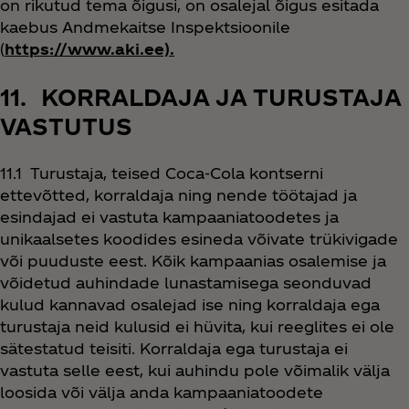
on rikutud tema õigusi, on osalejal õigus esitada
kaebus Andmekaitse Inspektsioonile
(
https://www.aki.ee).
11. KORRALDAJA JA TURUSTAJA
VASTUTUS
11.1 Turustaja, teised Coca‑Cola kontserni
ettevõtted, korraldaja ning nende töötajad ja
esindajad ei vastuta kampaaniatoodetes ja
unikaalsetes koodides esineda võivate trükivigade
või puuduste eest. Kõik kampaanias osalemise ja
võidetud auhindade lunastamisega seonduvad
kulud kannavad osalejad ise ning korraldaja ega
turustaja neid kulusid ei hüvita, kui reeglites ei ole
sätestatud teisiti. Korraldaja ega turustaja ei
vastuta selle eest, kui auhindu pole võimalik välja
loosida või välja anda kampaaniatoodete