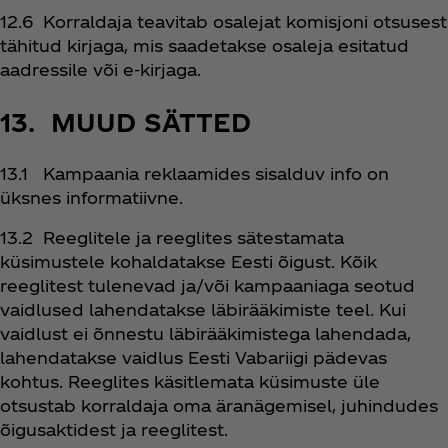
12.6 Korraldaja teavitab osalejat komisjoni otsusest
tähitud kirjaga, mis saadetakse osaleja esitatud
aadressile või e-kirjaga.
13. MUUD SÄTTED
13.1 Kampaania reklaamides sisalduv info on
üksnes informatiivne.
13.2 Reeglitele ja reeglites sätestamata
küsimustele kohaldatakse Eesti õigust. Kõik
reeglitest tulenevad ja/või kampaaniaga seotud
vaidlused lahendatakse läbirääkimiste teel. Kui
vaidlust ei õnnestu läbirääkimistega lahendada,
lahendatakse vaidlus Eesti Vabariigi pädevas
kohtus. Reeglites käsitlemata küsimuste üle
otsustab korraldaja oma äranägemisel, juhindudes
õigusaktidest ja reeglitest.