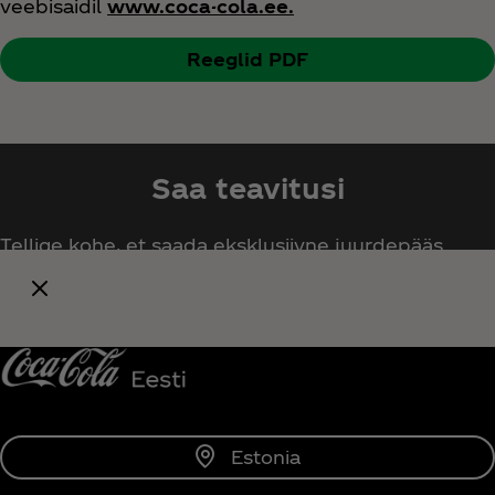
veebisaidil
www.coca-cola.ee.
Reeglid PDF
Saa teavitusi
Tellige kohe, et saada eksklusiivne juurdepääs
kõigile Coca‑Cola asjadele!
Teavita mind
Estonia