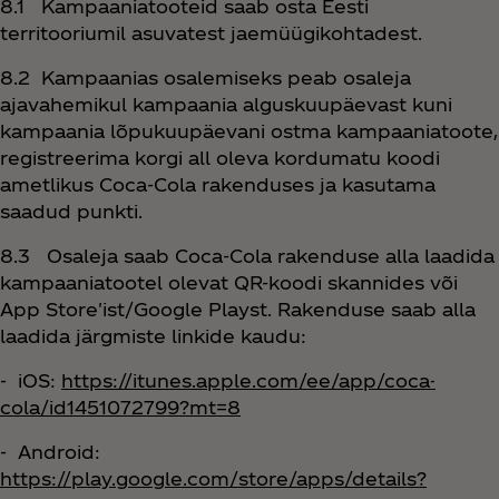
8.1 Kampaaniatooteid saab osta Eesti
territooriumil asuvatest jaemüügikohtadest.
8.2 Kampaanias osalemiseks peab osaleja
ajavahemikul kampaania alguskuupäevast kuni
kampaania lõpukuupäevani ostma kampaaniatoote,
registreerima korgi all oleva kordumatu koodi
ametlikus Coca‑Cola rakenduses ja kasutama
saadud punkti.
8.3 Osaleja saab Coca‑Cola rakenduse alla laadida
kampaaniatootel olevat QR-koodi skannides või
App Store'ist/Google Playst. Rakenduse saab alla
laadida järgmiste linkide kaudu:
- iOS:
https://itunes.apple.com/ee/app/coca-
cola/id1451072799?mt=8
- Android:
https://play.google.com/store/apps/details?