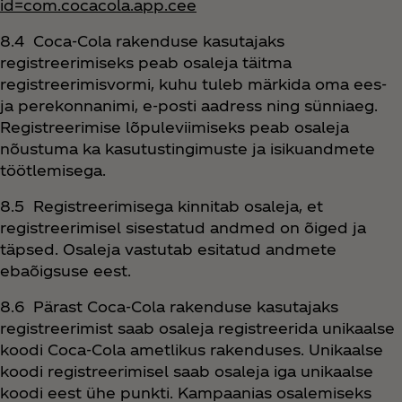
id=com.cocacola.app.cee
8.4 Coca‑Cola rakenduse kasutajaks
registreerimiseks peab osaleja täitma
registreerimisvormi, kuhu tuleb märkida oma ees-
ja perekonnanimi, e-posti aadress ning sünniaeg.
Registreerimise lõpuleviimiseks peab osaleja
nõustuma ka kasutustingimuste ja isikuandmete
töötlemisega.
8.5 Registreerimisega kinnitab osaleja, et
registreerimisel sisestatud andmed on õiged ja
täpsed. Osaleja vastutab esitatud andmete
ebaõigsuse eest.
8.6 Pärast Coca‑Cola rakenduse kasutajaks
registreerimist saab osaleja registreerida unikaalse
koodi Coca‑Cola ametlikus rakenduses. Unikaalse
koodi registreerimisel saab osaleja iga unikaalse
koodi eest ühe punkti. Kampaanias osalemiseks