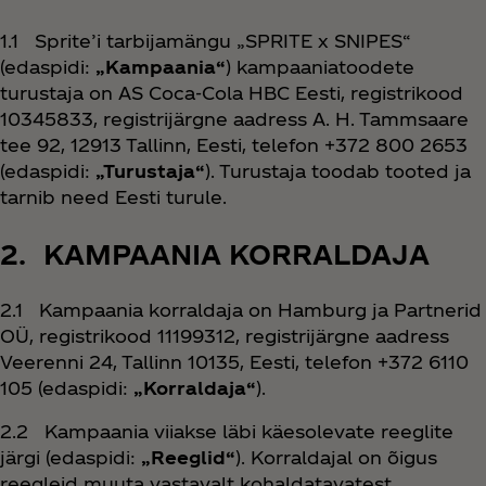
1.1 Sprite’i tarbijamängu „SPRITE x SNIPES“
(edaspidi:
„Kampaania“
) kampaaniatoodete
turustaja on AS Coca‑Cola HBC Eesti, registrikood
10345833, registrijärgne aadress A. H. Tammsaare
tee 92, 12913 Tallinn, Eesti, telefon +372 800 2653
(edaspidi:
„Turustaja“
). Turustaja toodab tooted ja
tarnib need Eesti turule.
2. KAMPAANIA KORRALDAJA
2.1 Kampaania korraldaja on Hamburg ja Partnerid
OÜ, registrikood 11199312, registrijärgne aadress
Veerenni 24, Tallinn 10135, Eesti, telefon +372 6110
105 (edaspidi:
„Korraldaja“
).
2.2 Kampaania viiakse läbi käesolevate reeglite
järgi (edaspidi:
„Reeglid“
). Korraldajal on õigus
reegleid muuta vastavalt kohaldatavatest