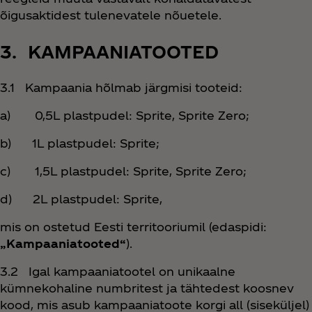
õigusaktidest tulenevatele nõuetele.
3. KAMPAANIATOOTED
3.1 Kampaania hõlmab järgmisi tooteid:
a) 0,5L plastpudel: Sprite, Sprite Zero;
b) 1L plastpudel: Sprite;
c) 1,5L plastpudel: Sprite, Sprite Zero;
d) 2L plastpudel: Sprite,
mis on ostetud Eesti territooriumil (edaspidi:
„Kampaaniatooted“
).
3.2 Igal kampaaniatootel on unikaalne
kümnekohaline numbritest ja tähtedest koosnev
kood, mis asub kampaaniatoote korgi all (siseküljel)