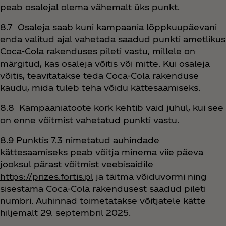
peab osalejal olema vähemalt üks punkt.
8.7 Osaleja saab kuni kampaania lõppkuupäevani
enda valitud ajal vahetada saadud punkti ametlikus
Coca‑Cola rakenduses pileti vastu, millele on
märgitud, kas osaleja võitis või mitte. Kui osaleja
võitis, teavitatakse teda Coca‑Cola rakenduse
kaudu, mida tuleb teha võidu kättesaamiseks.
8.8 Kampaaniatoote kork kehtib vaid juhul, kui see
on enne võitmist vahetatud punkti vastu.
8.9 Punktis 7.3 nimetatud auhindade
kättesaamiseks peab võitja minema viie päeva
jooksul pärast võitmist veebisaidile
https://prizes.fortis.pl
ja täitma võiduvormi ning
sisestama Coca‑Cola rakendusest saadud pileti
numbri. Auhinnad toimetatakse võitjatele kätte
hiljemalt 29. septembril 2025.