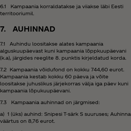
6.1 Kampaania korraldatakse ja viiakse läbi Eesti
territooriumil.
7. AUHINNAD
7.1 Auhindu loositakse alates kampaania
alguskuupäevast kuni kampaania lõppkuupäevani
(k.a), järgides reeglite 8. punktis kirjeldatud korda.
7.2 Kampaania võidufond on kokku 744,60 eurot.
Kampaania kestab kokku 60 päeva ja võite
loositakse juhuslikus järjekorras välja iga päev kuni
kampaania lõpukuupäevani.
7.3 Kampaania auhinnad on järgmised:
a) 1 (üks) auhind: Snipesi T-särk S suuruses; Auhinna
väärtus on 8,76 eurot.