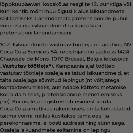
lõppkuupäevani kooskõlas reeglite 12. punktiga või
kuni kehtib mõni muu õiguslik alus isikuandmete
säilitamiseks. Lahendamata pretensioonide puhul
võib osaleja isikuandmeid säilitada kuni
pretensiooni lahendamiseni.
10.2 Isikuandmete vastutav töötleja on äriühing NV
Coca‑Cola Services SA, registrijärgne aadress 1424
Chaussée de Mons, 1070 Brüssel, Belgia (edaspidi:
„
Vastutav töötleja“
). Kampaania ajal töötleb
vastutav töötleja osaleja esitatud isikuandmeid, et
täita osalejaga sõlmitud lepingut (nt võitjatega
kontakteerumiseks, auhindade kättetoimetamise
korraldamiseks, pretensioonide menetlemiseks
jne). Kui osaleja registreerub esimest korda
Coca‑Cola ametlikus rakenduses, on ta kohustatud
täitma vormi, milles küsitakse tema ees- ja
perekonnanime, e-posti aadressi ning sünniaega.
Osaleja isikuandmete esitamine on lepingu