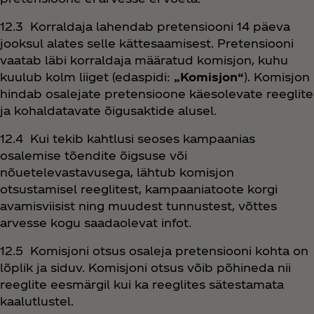
12.3 Korraldaja lahendab pretensiooni 14 päeva
jooksul alates selle kättesaamisest. Pretensiooni
vaatab läbi korraldaja määratud komisjon, kuhu
kuulub kolm liiget (edaspidi:
„Komisjon“
). Komisjon
hindab osalejate pretensioone käesolevate reeglite
ja kohaldatavate õigusaktide alusel.
12.4 Kui tekib kahtlusi seoses kampaanias
osalemise tõendite õigsuse või
nõuetelevastavusega, lähtub komisjon
otsustamisel reeglitest, kampaaniatoote korgi
avamisviisist ning muudest tunnustest, võttes
arvesse kogu saadaolevat infot.
12.5 Komisjoni otsus osaleja pretensiooni kohta on
lõplik ja siduv. Komisjoni otsus võib põhineda nii
reeglite eesmärgil kui ka reeglites sätestamata
kaalutlustel.