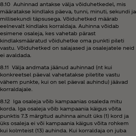
8.10 Auhinnad antakse välja võiduhetkedel, mis
määratakse kindlaks päeva, tunni, minuti, sekundi ja
millisekundi täpsusega. Võiduhetked määrab
eelnevalt kindlaks korraldaja. Auhinna võidab
esimene osaleja, kes vahetab pärast
kindlaksmääratud võiduhetke oma punkti pileti
vastu. Võiduhetked on salajased ja osalejatele neid
ei avaldada.
8.11 Välja andmata jäänud auhinnad (nt kui
konkreetsel päeval vahetatakse piletite vastu
vähem punkte, kui on sel päeval auhindu) jäävad
korraldajale.
8.12 Iga osaleja võib kampaanias osaleda mitu
korda. Iga osaleja võib kampaania käigus võita
punktis 7.3 märgitud auhinna ainult üks (1) kord ja
üks osaleja ei või kampaania käigus võita rohkem
kui kolmteist (13) auhinda. Kui korraldaja on juba