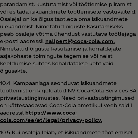
parandamist, kustutamist või töötlemise piiramist
või esitada isikuandmete töötlemisele vastuväiteid.
Osalejal on ka õigus taotleda oma isikuandmete
ülekandmist. Nimetatud õiguste kasutamiseks
peab osaleja võtma ühendust vastutava töötlejaga
e-posti aadressil
naliperti@coca-cola.com.
Nimetatud õiguste kasutamise ja korraldajate
asjakohaste toimingute tegemise või neist
keeldumise suhtes kohaldatakse kehtivaid
õigusakte.
10.4 Kampaaniaga seonduvat isikuandmete
töötlemist on kirjeldatud NV Coca‑Cola Services SA
privaatsustingimustes. Need privaatsustingimused
on kättesaadavad Coca‑Cola ametlikul veebisaidil
aadressil
https://www.coca-
cola.com/ee/et/legal/privacy-policy.
10.5 Kui osaleja leiab, et isikuandmete töötlemisel