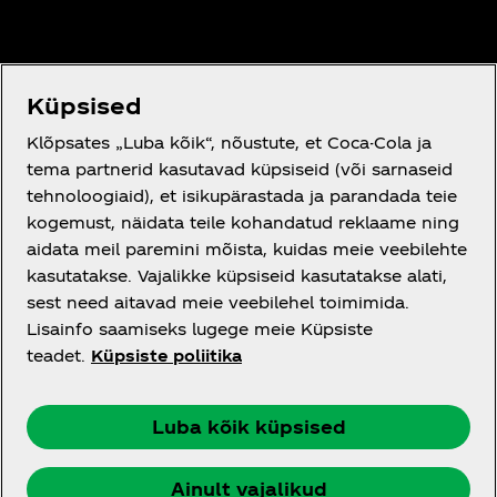
Tutvustus
Küpsised
Klõpsates „Luba kõik“, nõustute, et Coca-Cola ja
tema partnerid kasutavad küpsiseid (või sarnaseid
tehnoloogiaid), et isikupärastada ja parandada teie
Vajad abi?
kogemust, näidata teile kohandatud reklaame ning
aidata meil paremini mõista, kuidas meie veebilehte
kasutatakse. Vajalikke küpsiseid kasutatakse alati,
sest need aitavad meie veebilehel toimimida.
Lisainfo saamiseks lugege meie Küpsiste
Õigusteave
teadet.
Küpsiste poliitika
Luba kõik küpsised
Facebook
Instagram
Youtube
Ainult vajalikud