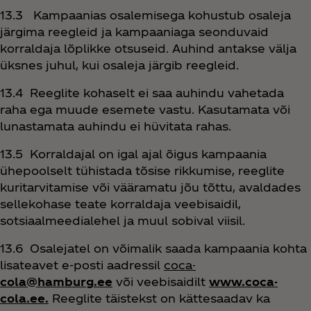
13.3 Kampaanias osalemisega kohustub osaleja
järgima reegleid ja kampaaniaga seonduvaid
korraldaja lõplikke otsuseid. Auhind antakse välja
üksnes juhul, kui osaleja järgib reegleid.
13.4 Reeglite kohaselt ei saa auhindu vahetada
raha ega muude esemete vastu. Kasutamata või
lunastamata auhindu ei hüvitata rahas.
13.5 Korraldajal on igal ajal õigus kampaania
ühepoolselt tühistada tõsise rikkumise, reeglite
kuritarvitamise või vääramatu jõu tõttu, avaldades
sellekohase teate korraldaja veebisaidil,
sotsiaalmeedialehel ja muul sobival viisil.
13.6 Osalejatel on võimalik saada kampaania kohta
lisateavet e-posti aadressil
coca-
cola@hamburg.ee
või veebisaidilt
www.coca-
cola.ee.
Reeglite täistekst on kättesaadav ka