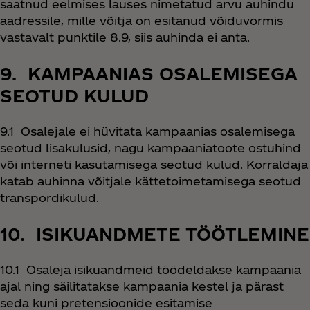
saatnud eelmises lauses nimetatud arvu auhindu
aadressile, mille võitja on esitanud võiduvormis
vastavalt punktile 8.9, siis auhinda ei anta.
9. KAMPAANIAS OSALEMISEGA
SEOTUD KULUD
9.1 Osalejale ei hüvitata kampaanias osalemisega
seotud lisakulusid, nagu kampaaniatoote ostuhind
või interneti kasutamisega seotud kulud. Korraldaja
katab auhinna võitjale kättetoimetamisega seotud
transpordikulud.
10. ISIKUANDMETE TÖÖTLEMINE
10.1 Osaleja isikuandmeid töödeldakse kampaania
ajal ning säilitatakse kampaania kestel ja pärast
seda kuni pretensioonide esitamise