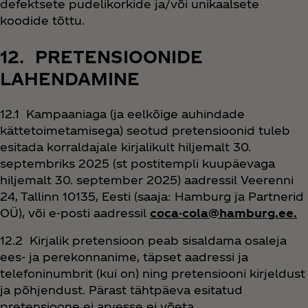
defektsete pudelikorkide ja/või unikaalsete
koodide tõttu.
12. PRETENSIOONIDE
LAHENDAMINE
12.1 Kampaaniaga (ja eelkõige auhindade
kättetoimetamisega) seotud pretensioonid tuleb
esitada korraldajale kirjalikult hiljemalt 30.
septembriks 2025 (st postitempli kuupäevaga
hiljemalt 30. september 2025) aadressil Veerenni
24, Tallinn 10135, Eesti (saaja: Hamburg ja Partnerid
OÜ), või e-posti aadressil
coca-cola@hamburg.ee.
12.2 Kirjalik pretensioon peab sisaldama osaleja
ees- ja perekonnanime, täpset aadressi ja
telefoninumbrit (kui on) ning pretensiooni kirjeldust
ja põhjendust. Pärast tähtpäeva esitatud
pretensioone ei arvesse ei võeta.