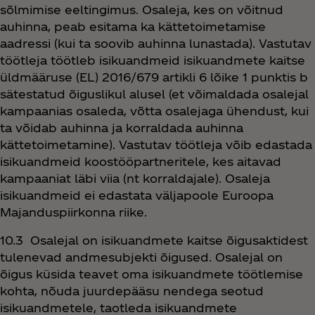
sõlmimise eeltingimus. Osaleja, kes on võitnud
auhinna, peab esitama ka kättetoimetamise
aadressi (kui ta soovib auhinna lunastada). Vastutav
töötleja töötleb isikuandmeid isikuandmete kaitse
üldmääruse (EL) 2016/679 artikli 6 lõike 1 punktis b
sätestatud õiguslikul alusel (et võimaldada osalejal
kampaanias osaleda, võtta osalejaga ühendust, kui
ta võidab auhinna ja korraldada auhinna
kättetoimetamine). Vastutav töötleja võib edastada
isikuandmeid koostööpartneritele, kes aitavad
kampaaniat läbi viia (nt korraldajale). Osaleja
isikuandmeid ei edastata väljapoole Euroopa
Majanduspiirkonna riike.
10.3 Osalejal on isikuandmete kaitse õigusaktidest
tulenevad andmesubjekti õigused. Osalejal on
õigus küsida teavet oma isikuandmete töötlemise
kohta, nõuda juurdepääsu nendega seotud
isikuandmetele, taotleda isikuandmete