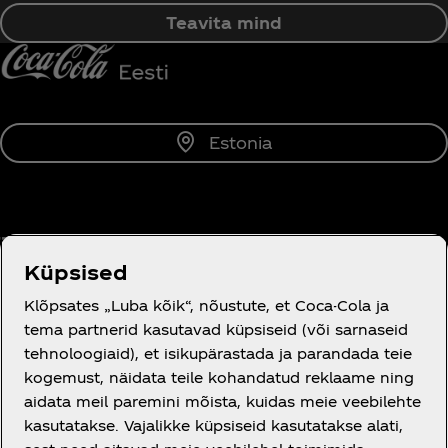
Teavita mind
Estonia
Tutvustus
Küpsised
Klõpsates „Luba kõik“, nõustute, et Coca-Cola ja
tema partnerid kasutavad küpsiseid (või sarnaseid
tehnoloogiaid), et isikupärastada ja parandada teie
Vajad abi?
kogemust, näidata teile kohandatud reklaame ning
aidata meil paremini mõista, kuidas meie veebilehte
kasutatakse. Vajalikke küpsiseid kasutatakse alati,