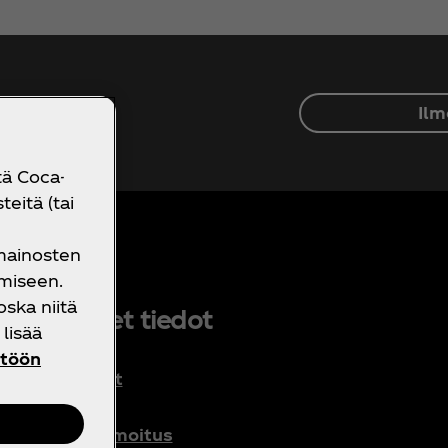
Ilm
 Coca‑Colaan
tä Coca-
eitä (tai
 mainosten
miseen.
oska niitä
ikeudelliset tiedot
lisää
ntöön
Käyttöehdot
Kuluttajien
tietosuojailmoitus