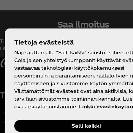
Saa ilmoitus
Tilaa uutiskirje saadaksesi yksinoikeuden kaikkeen
Tietoja evästeistä
liittyvään!
Napsauttamalla "Salli kaikki" suostut siihen, et
Cola ja sen yhteistyökumppanit käyttävät eväst
vastaavaa teknologiaa) käyttökokemuksesi
personointiin ja parantamiseen, räätälöityjen
näyttämiseen ja sivustomme käytön ymmärtä
Välttämättömät evästeet ovat aina aktiivisia, k
Tietoa meistä
Tarvitsetko apua?
O
tarvitaan sivustomme toiminnan kannalta. Lue 
evästekäytännöstämme.
Linkki evästekäytä
Yrityksemme
FAQ
Mediakeskus
Sivukartta
Salli kaikki
Historia
Ota yhteyttä