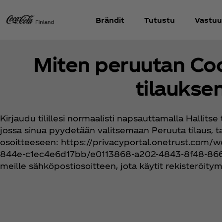
Brändit
Tutustu
Vastuu
Miten peruutan Coca
tilaukse
Kirjaudu tilillesi normaalisti napsauttamalla Hallitse t
jossa sinua pyydetään valitsemaan Peruuta tilaus, tai
osoitteeseen: https://privacyportal.onetrust.com
844e-c1ec4e6d17bb/e0113868-a202-4843-8f48-866
meille sähköpostiosoitteen, jota käytit rekisteröit