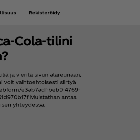
llisuus
Rekisteröidy
‑Cola-tilini
n?
iliä ja vieritä sivun alareunaan,
 voit vaihtoehtoisesti siirtyä
/webform/e3ab7adf-beb9-4769-
1d970b17f Muistathan antaa
ymisen yhteydessä.