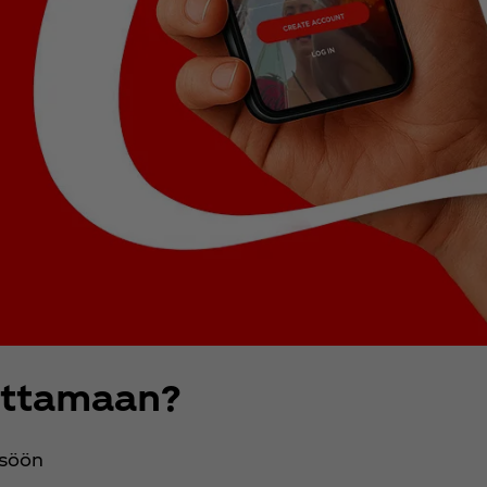
ittamaan?
isöön