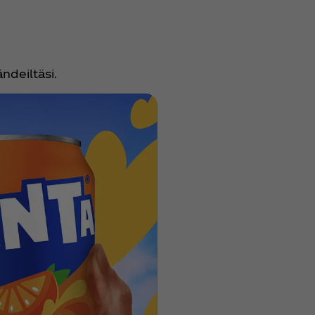
ndeiltäsi.
Sprite