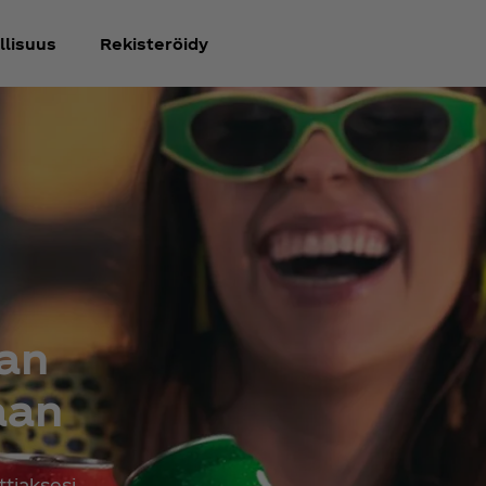
llisuus
Rekisteröidy
an
aan
ttiaksesi