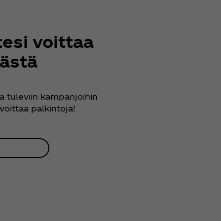
esi voittaa
tästä
ja tuleviin kampanjoihin
voittaa palkintoja!