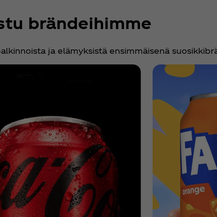
stu brändeihimme
alkinnoista ja elämyksistä ensimmäisenä suosikkibrä