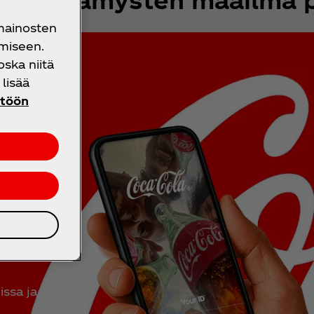
 mainosten
miseen.
oska niitä
lisää
ntöön
lus
issa ja