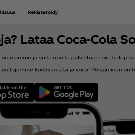
llisuus
Rekisteröidy
ja? Lataa Coca‑Cola So
pelejämme ja voita upeita palkintoja - niin helppoa
 pullojemme korkkien alta ja voita! Pelaaminen on h