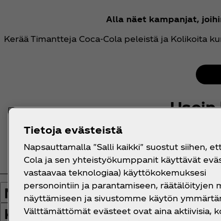
Alla näet kampanjat, joihi
Kerää Timantteja Coca‑Cola peleistä ja Kolikoita 
Usein
Tietoja evästeistä
Valitse 
Napsauttamalla "Salli kaikki" suostut siihen, et
Näytä kaikki
Cola ja sen yhteistyökumppanit käyttävät eväst
Rekisteröinti
Kampanjat
Mu
vastaavaa teknologiaa) käyttökokemuksesi
personointiin ja parantamiseen, räätälöityjen
Miten rekisteröidyn Coca C
näyttämiseen ja sivustomme käytön ymmärtä
Kuinka vanha minun pitää ol
Välttämättömät evästeet ovat aina aktiivisia, k