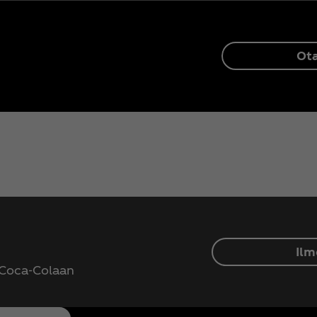
Ota
Ilm
 Coca‑Colaan