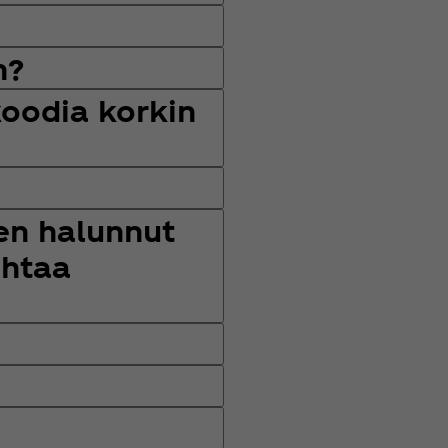
n?
koodia korkin
 en halunnut
ihtaa