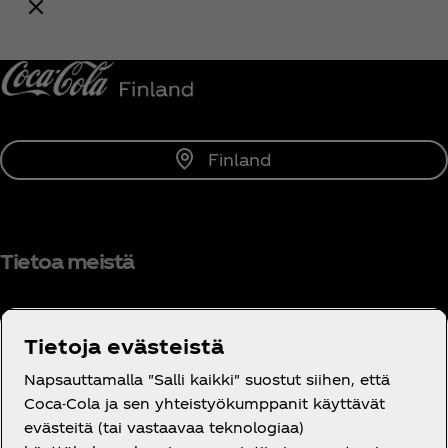
Ilmoita minulle
Finland
Tietoa meistä
Tietoja evästeistä
Tarvitsetko apua?
Napsauttamalla "Salli kaikki" suostut siihen, että
Coca-Cola ja sen yhteistyökumppanit käyttävät
evästeitä (tai vastaavaa teknologiaa)