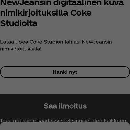
NewJeansin digitaalinen kuva
nimikirjoituksilla Coke
Studiolta
Lataa upea Coke Studion lahjasi NewJeansin
nimikirjoituksilla!
Hanki nyt
Saa ilmoitus
Tilaa uutiskirje saadaksesi yksinoikeuden kaikkeen
Coca‑Colaan liittyvään!