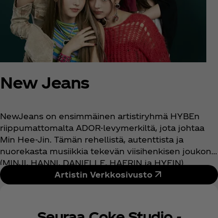
New Jeans
NewJeans on ensimmäinen artistiryhmä HYBEn
riippumattomalta ADOR-levymerkiltä, jota johtaa
Min Hee-Jin. Tämän rehellistä, autenttista ja
nuorekasta musiikkia tekevän viisihenkisen joukon
(MINJI, HANNI, DANIELLE, HAERIN ja HYEIN)
tavoitteena on viedä K-pop uudelle tasolle.
Artistin Verkkosivusto
Seuraa Coke Studio -