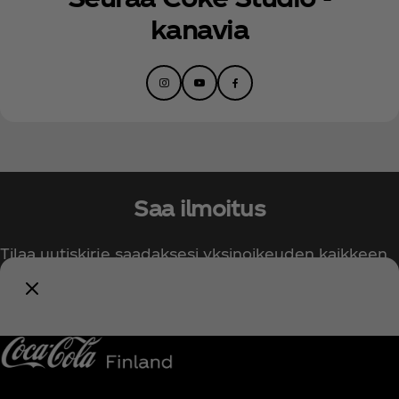
kanavia
Saa ilmoitus
Tilaa uutiskirje saadaksesi yksinoikeuden kaikkeen
Coca‑Colaan liittyvään!
Ilmoita minulle