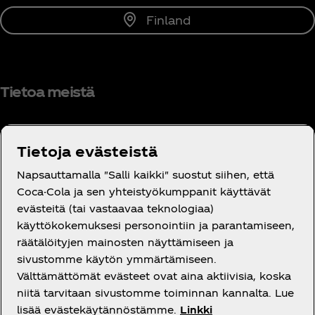
Finland
Tietoa meistä
Tietoja evästeistä
Tarvitsetko apua?
Napsauttamalla "Salli kaikki" suostut siihen, että
Coca-Cola ja sen yhteistyökumppanit käyttävät
evästeitä (tai vastaavaa teknologiaa)
käyttökokemuksesi personointiin ja parantamiseen,
räätälöityjen mainosten näyttämiseen ja
sivustomme käytön ymmärtämiseen.
Oikeudelliset tiedot
Välttämättömät evästeet ovat aina aktiivisia, koska
niitä tarvitaan sivustomme toiminnan kannalta. Lue
lisää evästekäytännöstämme.
Linkki