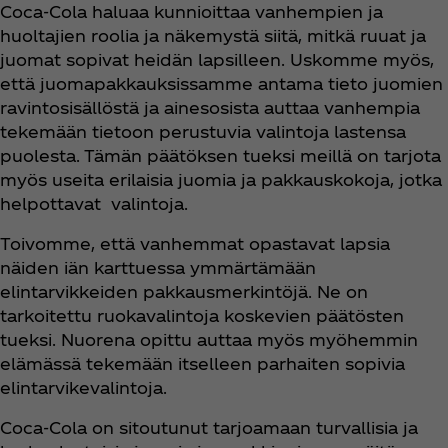
Coca‑Cola haluaa kunnioittaa vanhempien ja
huoltajien roolia ja näkemystä siitä, mitkä ruuat ja
juomat sopivat heidän lapsilleen. Uskomme myös,
että juomapakkauksissamme antama tieto juomien
ravintosisällöstä ja ainesosista auttaa vanhempia
tekemään tietoon perustuvia valintoja lastensa
puolesta. Tämän päätöksen tueksi meillä on tarjota
myös useita erilaisia juomia ja pakkauskokoja, jotka
helpottavat valintoja.
Toivomme, että vanhemmat opastavat lapsia
näiden iän karttuessa ymmärtämään
elintarvikkeiden pakkausmerkintöjä. Ne on
tarkoitettu ruokavalintoja koskevien päätösten
tueksi. Nuorena opittu auttaa myös myöhemmin
elämässä tekemään itselleen parhaiten sopivia
elintarvikevalintoja.
Coca‑Cola on sitoutunut tarjoamaan turvallisia ja