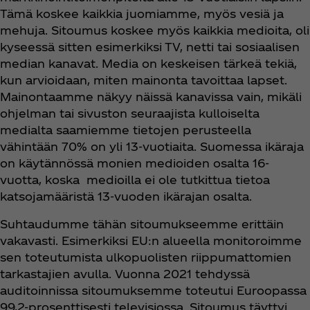
Tämä koskee kaikkia juomiamme, myös vesiä ja
mehuja. Sitoumus koskee myös kaikkia medioita, oli
kyseessä sitten esimerkiksi TV, netti tai sosiaalisen
median kanavat. Media on keskeisen tärkeä tekiä,
kun arvioidaan, miten mainonta tavoittaa lapset.
Mainontaamme näkyy näissä kanavissa vain, mikäli
ohjelman tai sivuston seuraajista kulloiselta
medialta saamiemme tietojen perusteella
vähintään 70% on yli 13-vuotiaita. Suomessa ikäraja
on käytännössä monien medioiden osalta 16-
vuotta, koska medioilla ei ole tutkittua tietoa
katsojamääristä 13-vuoden ikärajan osalta.
Suhtaudumme tähän sitoumukseemme erittäin
vakavasti. Esimerkiksi EU:n alueella monitoroimme
sen toteutumista ulkopuolisten riippumattomien
tarkastajien avulla. Vuonna 2021 tehdyssä
auditoinnissa sitoumuksemme toteutui Euroopassa
99,2-prosenttisesti televisiossa. Sitoumus täyttyi