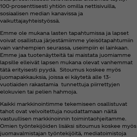
100-prosenttisesti yhtiön omilla nettisivuilla,
sosiaalisen median kanavissa ja
vaikuttajayhteistyössä.
Emme ole mukana lasten tapahtumissa ja lapset
voivat osallistua järjestämiimme yleisötapahtumiin
vain vanhempien seurassa, useimpiin ei lainkaan.
Emme jaa tuotenäytteitä tai maistata juomiamme
lapsille elleivät lapsen mukana olevat vanhemmat
tätä erityisesti pyydä. Sitoumus koskee myös
juomapakkauksia, joissa ei käytetä alle 13-
vuotiaiden rakastamia tunnettuja piirrettyjen
elokuvien tai pelien hahmoja.
Kaikki markkinointimme tekemiseen osallistuvat
tahot ovat velvoitettuja noudattamaan näitä
vastuullisen markkinoinnin toimintaohjeitamme.
Omien työntekijöiden lisäksi sitoumus koskee myös
juomavalmistajan työntekijöitä, mediatoimistoja