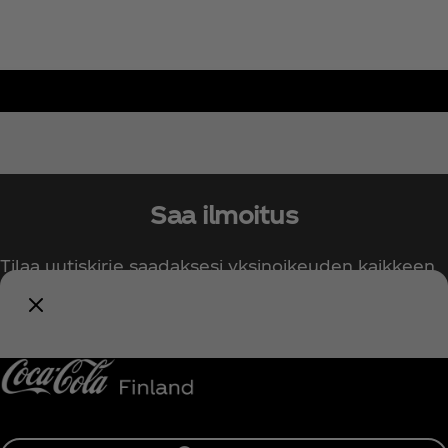
Saa ilmoitus
Tilaa uutiskirje saadaksesi yksinoikeuden kaikkeen
Coca‑Colaan liittyvään!
Ilmoita minulle