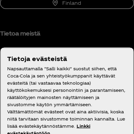
Finland
Tietoa meistä
Tietoja evästeistä
Tarvitsetko apua?
Napsauttamalla "Salli kaikki" suostut siihen, että
Coca-Cola ja sen yhteistyökumppanit käyttävät
evästeitä (tai vastaavaa teknologiaa)
käyttökokemuksesi personointiin ja parantamiseen,
räätälöityjen mainosten näyttämiseen ja
sivustomme käytön ymmärtämiseen.
Oikeudelliset tiedot
Välttämättömät evästeet ovat aina aktiivisia, koska
niitä tarvitaan sivustomme toiminnan kannalta. Lue
lisää evästekäytännöstämme.
Linkki
evästekäytäntöön