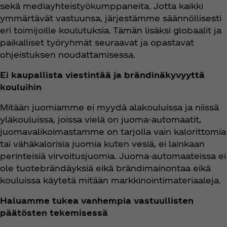
sekä mediayhteistyökumppaneita. Jotta kaikki
ymmärtävät vastuunsa, järjestämme säännöllisesti
eri toimijoille koulutuksia. Tämän lisäksi globaalit ja
paikalliset työryhmät seuraavat ja opastavat
ohjeistuksen noudattamisessa.
Ei kaupallista viestintää ja brändinäkyvyyttä
kouluihin
Mitään juomiamme ei myydä alakouluissa ja niissä
yläkouluissa, joissa vielä on juoma-automaatit,
juomavalikoimastamme on tarjolla vain kalorittomia
tai vähäkalorisia juomia kuten vesiä, ei lainkaan
perinteisiä virvoitusjuomia. Juoma-automaateissa ei
ole tuotebrändäyksiä eikä brändimainontaa eikä
kouluissa käytetä mitään markkinointimateriaaleja.
Haluamme tukea vanhempia vastuullisten
päätösten tekemisessä