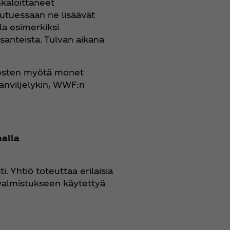
kaloittaneet
outuessaan ne lisäävät
a esimerkiksi
anteista. Tulvan aikana
utosten myötä monet
aanviljelykin, WWF:n
malla
 Yhtiö toteuttaa erilaisia
n valmistukseen käytettyä