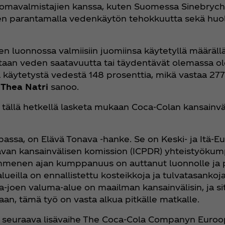
juomavalmistajien kanssa, kuten Suomessa Sinebrycho
een parantamalla vedenkäytön tehokkuutta sekä huol
luonnossa valmiisiin juomiinsa käytetyllä määrällä 
htaan
veden saatavuutta tai täydentävät olemassa olev
käytetystä vedestä 148 prosenttia, mikä vastaa 277 m
a
Thea Natri
sanoo.
i tällä hetkellä lasketa mukaan Coca‑Colan kansainv
oopassa, on Elävä Tonava -hanke. Se on Keski- ja Itä
avan kansainvälisen komission (ICPDR) yhteistyöku
ymmenen ajan kumppanuus on auttanut luonnolle ja pa
ueilla on ennallistettu kosteikkoja ja tulvatasanko
joen valuma-alue on maailman kansainvälisin, ja sitä
aan, tämä työ on vasta alkua pitkälle matkalle.
 seuraava lisävaihe The Coca‑Cola Companyn Euroo