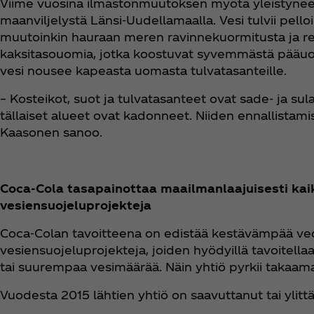
Viime vuosina ilmastonmuutoksen myötä yleistyneet 
maanviljelystä Länsi-Uudellamaalla. Vesi tulvii pel
muutoinkin hauraan meren ravinnekuormitusta ja re
kaksitasouomia, jotka koostuvat syvemmästä pääuoma
vesi nousee kapeasta uomasta tulvatasanteille.
– Kosteikot, suot ja tulvatasanteet ovat sade- ja 
tällaiset alueet ovat kadonneet. Niiden ennallistami
Kaasonen sanoo.
Coca‑Cola tasapainottaa maailmanlaajuisesti kai
vesiensuojeluprojekteja
Coca‑Colan tavoitteena on edistää kestävämpää veden
vesiensuojeluprojekteja, joiden hyödyillä tavoitellaa
tai suurempaa vesimäärää. Näin yhtiö pyrkii takaam
Vuodesta 2015 lähtien yhtiö on saavuttanut tai ylitt