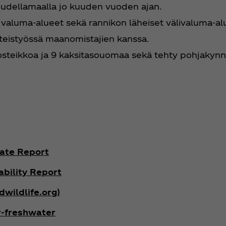
Uudellamaalla jo kuuden vuoden ajan.
n valuma-alueet sekä rannikon läheiset välivaluma-al
hteistyössä maanomistajien kanssa.
steikkoa ja 9 kaksitasouomaa sekä tehty pohjakynn
ate Report
bility Report
wildlife.org)
r-freshwater