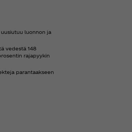
ä uusiutuu luonnon ja
tä vedestä 148
prosentin rajapyykin
jekteja parantaakseen