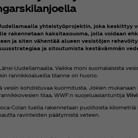
ngarskilanjoella
dellamaalla yhteistyöprojektin, joka keskittyy v
elle rakennetaan kaksitasouoma, jolla voidaan eh
een ja siten vähentää alueen vesistöjen rehevöit
isuusstrategiaa ja sitoutumista kestävämmän ved
nsi-Uudellamaalla. Vaikka moni suomalaisista vesist
n rannikkoalueilla tilanne on huono.
ää vesiin kohdistuvaa kuormitusta. Jokien mukanaan
annikkovesien tilaa, WWF:n suojeluasiantuntija
Viiv
a‑Colan tuella rakennetaan puolitoista kilometriä
 kautta ravinteiden päätymistä veteen.