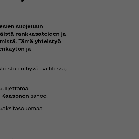
esien suojeluun
käistä rankkasateiden ja
ymistä. Tämä yhteistyö
enkäytön ja
öistä on hyvässä tilassa,
 kuljettama
i Kaasonen
sanoo.
 kaksitasouomaa.