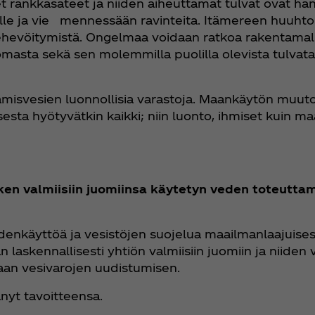
rankkasateet ja niiden aiheuttamat tulvat ovat han
loille ja vie mennessään ravinteita. Itämereen huuht
hevöitymistä. Ongelmaa voidaan ratkoa rakentamall
sta sekä sen molemmilla puolilla olevista tulvatas
sulamisvesien luonnollisia varastoja. Maankäytön mu
sesta hyötyvätkin kaikki; niin luonto, ihmiset kuin m
ken valmiisiin juomiinsa käytetyn veden toteutta
käyttöä ja vesistöjen suojelua maailmanlaajuisesti.
n laskennallisesti yhtiön valmiisiin juomiin ja niide
aan vesivarojen uudistumisen.
änyt tavoitteensa.