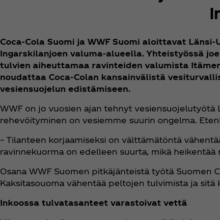
I
Coca‑Cola Suomi ja WWF Suomi aloittavat Länsi-Uu
Ingarskilanjoen valuma-alueella. Yhteistyössä jo
tulvien aiheuttamaa ravinteiden valumista Itämer
noudattaa Coca‑Colan kansainvälistä vesiturvall
vesiensuojelun edistämiseen.
WWF on jo vuosien ajan tehnyt vesiensuojelutyötä Lä
rehevöityminen on vesiemme suurin ongelma. Etenki
– Tilanteen korjaamiseksi on välttämätöntä vähent
ravinnekuorma on edelleen suurta, mikä heikentää r
Osana WWF Suomen pitkäjänteistä työtä Suomen Coc
Kaksitasouoma vähentää peltojen tulvimista ja sitä
Inkoossa tulvatasanteet varastoivat vettä