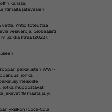
ffin kanssa,
ehtimalla jätevesien
vettä. Yhtiö toteuttaa
ia vesivaroja. Globaalisti
iljardia litraa (2023),
äliseen
-Euroopan paikallisten WWF-
mppanuus, jonka
ikallisyhteisöille
ja, jotka muodostavat
 jakavat 19 maata ja yli
pan yksikön (Coca‑Cola