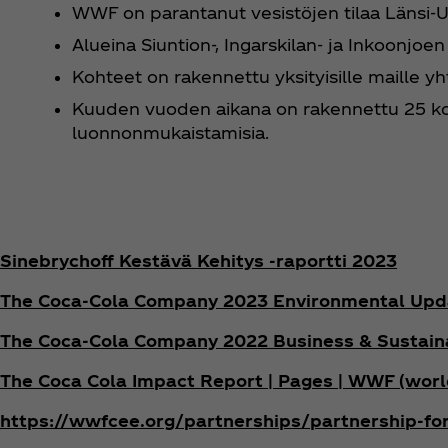
WWF on parantanut vesistöjen tilaa Länsi-
Alueina Siuntion-, Ingarskilan- ja Inkoonjoe
Kohteet on rakennettu yksityisille maille y
Kuuden vuoden aikana on rakennettu 25 ko
luonnonmukaistamisia.
Sinebrychoff Kestävä Kehitys -raportti 2023
The Coca‑Cola Company 2023 Environmental Upd
The Coca‑Cola Company 2022 Business & Sustaina
The Coca Cola Impact Report | Pages | WWF (world
https://wwfcee.org/partnerships/partnership-fo