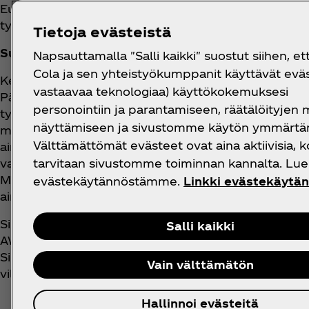
Europe) ja Itä-Euroopan maissa Coca‑Colaa valmista
työhön Tonavan alueen ilmastonkestävyyden ja joe
Tietoja evästeistä
Suomen Coca‑Cola valmistetaan Päijänteen vede
Napsauttamalla "Salli kaikki" suostut siihen, et
Cola ja sen yhteistyökumppanit käyttävät eväst
Keravalla toimiva Sinebrychoff valmistaa ja myy Co
vastaavaa teknologiaa) käyttökokemuksesi
Päijänteestä ja käy läpi monivaiheisen suodatuspr
personointiin ja parantamiseen, räätälöityjen
työtä, johon Sinebrychoff ja Coca‑Cola ovat sitout
näyttämiseen ja sivustomme käytön ymmärtä
merkitsee veden käytön vähenemistä noin 15 miljoonal
Välttämättömät evästeet ovat aina aktiivisia, k
aineena myös muun muassa puhdistuksessa hygienia
valmistuksessa. Tämän lisäksi koko arvoketjussa ve
tarvitaan sivustomme toiminnan kannalta. Lue 
Maatalouden vesiensuojelutoimet, kuten kaksitasou
evästekäytännöstämme.
Linkki evästekäytä
ainetuotannon vesistövaikutuksia.
Sinebrychoff on Baltic Sea Action Groupille antama
Salli kaikki
AWS-standardin (Alliance for Water Stewardship) muk
Sinebrychoff tukee uudistavan viljelyn edistämistä 
Vain välttämätön
viljelyn periaatteista.
Hallinnoi evästeitä