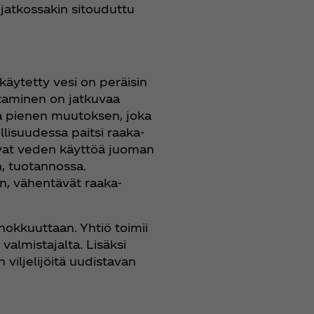
jatkossakin sitouduttu
äytetty vesi on peräisin
aminen on jatkuvaa
sa pienen muutoksen, joka
llisuudessa paitsi raaka-
vat veden käyttöä juoman
, tuotannossa.
n, vähentävät raaka-
okkuuttaan. Yhtiö toimii
almistajalta. Lisäksi
viljelijöitä uudistavan