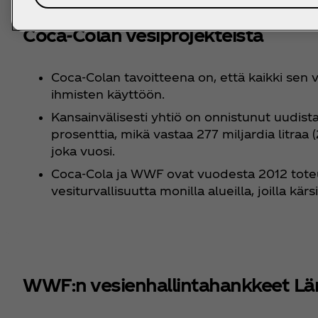
Coca‑Colan vesiprojekteista
Coca‑Colan tavoitteena on, että kaikki sen v
ihmisten käyttöön.
Kansainvälisesti yhtiö on onnistunut uudis
prosenttia, mikä vastaa 277 miljardia litraa
joka vuosi.
Coca‑Cola ja WWF ovat vuodesta 2012 toteu
vesiturvallisuutta monilla alueilla, joilla kär
WWF:n vesienhallintahankkeet Lä