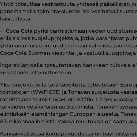
Yhtiö toteuttaa vesivastuuta yhdessä paikallisten 
panostamalla toiminta-alueidensa vesiturvallisuut
käsittelystä.
– Coca‑Cola pyrkii varmistamaan veden uudistumisen 
erilaisia vesisuojeluprojekteja, jotka parantavat pu
yhtiö on onnistunut uudistamaan valmiissa juomissa 
Coca‑Cola Suomen viestintä- ja vastuullisuusjohtaj
Ingarskilanjoella toteutettavan hankkeen tuloksia e
vesisitoumustavoitteeseen.
Yksi projekti, jolla tätä tavoitetta toteutetaan Eur
toimistojen (WWF-CEE) ja Tonavan suojelusta vasta
rahoittajana toimii Coca‑Cola Säätiö. Lähes vuosik
tärkeiden vesivarojen uudistumista. Tonavan sydänal
elintärkeän elämänlangan Euroopan alueella. Tonava-
83 miljoonaa ihmistä. Vaikka muutoksia on saatu aik
Kansainvälisessä kumppanuudessa on käynnistynyt