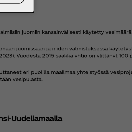
almiisiin juomiin kansainvälisesti käytetty vesimäär
tamaan juomissaan ja niiden valmistuksessa käytetys
 (2023). Vuodesta 2015 saakka yhtiö on ylittänyt 100 
ttaneet eri puolilla maailmaa yhteistyössä vesipro
sitään vesipulasta.
nsi-Uudellamaalla