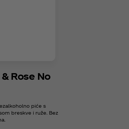
 & Rose No
ezalkoholno piće s
som breskve i ruže. Bez
ma.