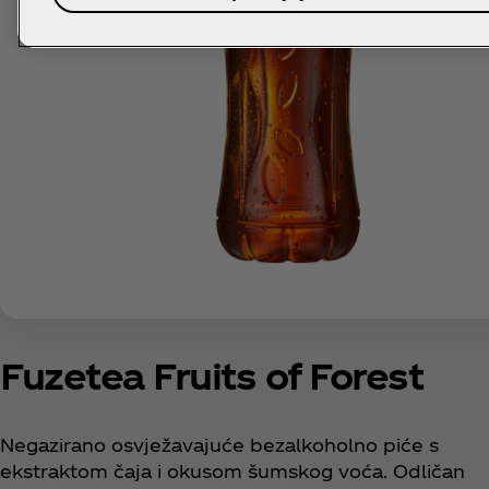
Fuzetea Fruits of Forest
Negazirano osvježavajuće bezalkoholno piće s
ekstraktom čaja i okusom šumskog voća. Odličan