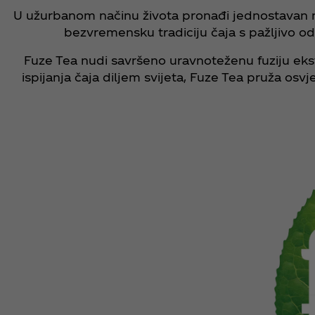
U užurbanom načinu života pronađi jednostavan na
bezvremensku tradiciju čaja s pažljivo 
Fuze Tea nudi savršeno uravnoteženu fuziju ekstr
ispijanja čaja diljem svijeta, Fuze Tea pruža os