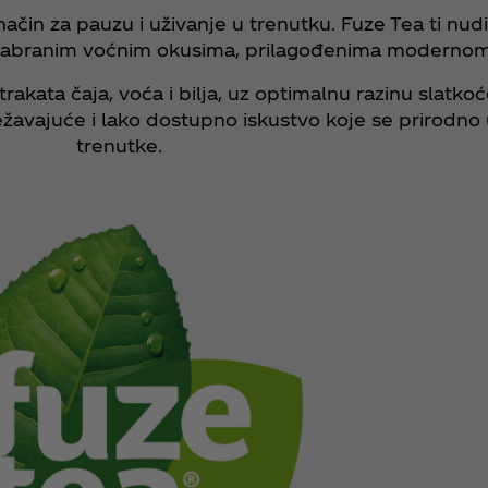
čin za pauzu i uživanje u trenutku. Fuze Tea ti nud
odabranim voćnim okusima, prilagođenima modernom 
akata čaja, voća i bilja, uz optimalnu razinu slatkoć
vježavajuće i lako dostupno iskustvo koje se prirod
trenutke.