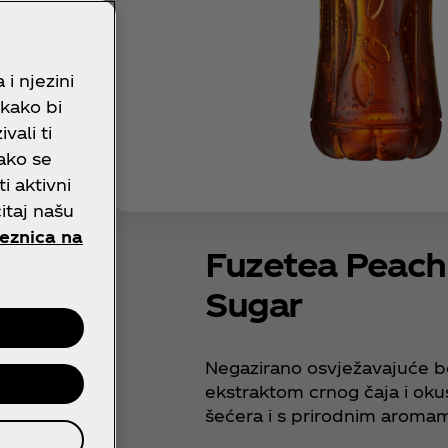
i njezini
 kako bi
vali ti
ako se
ti aktivni
itaj našu
eznica na
Fuzetea Peach
Sugar
Negazirano osvježavajuće b
ekstraktom crnog čaja i oku
šećera i s prirodnim aroma