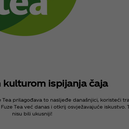
n kulturom ispijanja čaja
 Tea prilagođava to nasljeđe današnjici, koristeći t
uze Tea već danas i otkrij osvježavajuće iskustvo. 
nisu bili ukusniji!