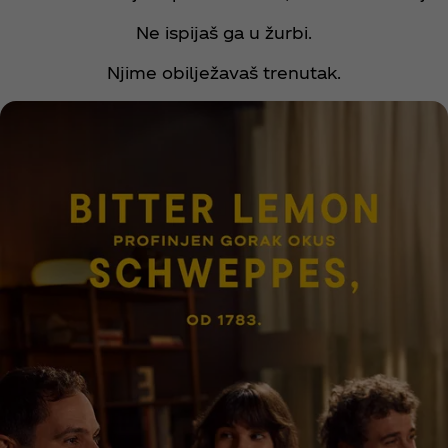
Ne ispijaš ga u žurbi.
Njime obilježavaš trenutak.