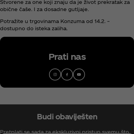
Stvorene za one koji znaju da je život prekratak za
obične čaše. I za dosadne gutljaje.
Potražite u trgovinama Konzuma od 14.2. –
dostupno do isteka zaliha.
Prati nas
Budi obaviješten
Pretplati se sada za ekskluzivni pristup svemu što