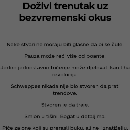
Doživi trenutak uz
bezvremenski okus
Neke stvari ne moraju biti glasne da bi se čule.
Pauza može reći više od poante.
Jedno jednostavno točenje može djelovati kao tiha
revolucija.
Schweppes nikada nije bio stvoren da prati
trendove.
Stvoren je da traje.
Smion u tišini. Bogat u detaljima.
Piće za one koji su prerasli buku, ali ne i znatiželju.