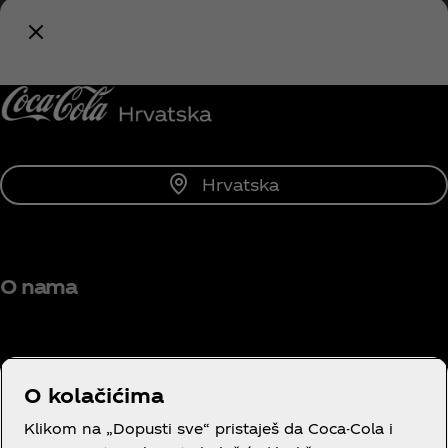
se tiče Coca‑Cola brenda!
Obavijesti me
Hrvatska
O nama
O kolačićima
Trebaš pomoć?
Klikom na „Dopusti sve“ pristaješ da Coca-Cola i