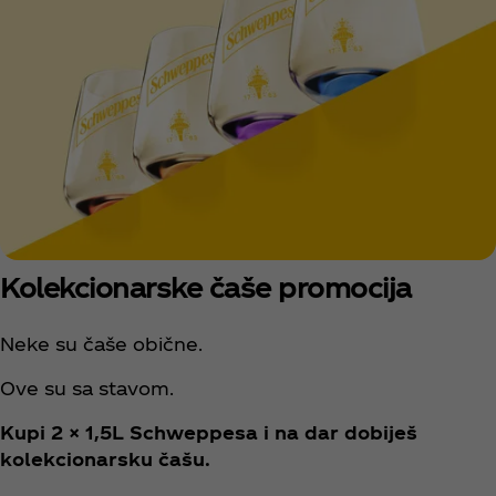
Kolekcionarske čaše promocija
Neke su čaše obične.
Ove su sa stavom.
Kupi 2 × 1,5L Schweppesa i na dar dobiješ
kolekcionarsku čašu.