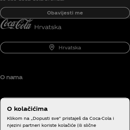
Obavijesti me
Hrvatska
O nama
O kolačićima
Trebaš pomoć?
Klikom na „Dopusti sve“ pristaješ da Coca-Cola i
njezini partneri koriste kolačiće (ili slične