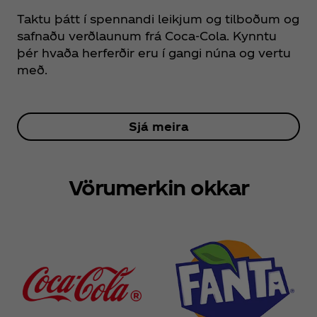
Taktu þátt í spennandi leikjum og tilboðum og
safnaðu verðlaunum frá Coca‑Cola. Kynntu
þér hvaða herferðir eru í gangi núna og vertu
með.
Sjá meira
Vörumerkin okkar