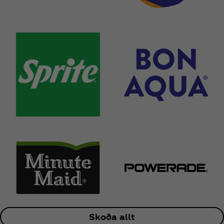
Skoða allt