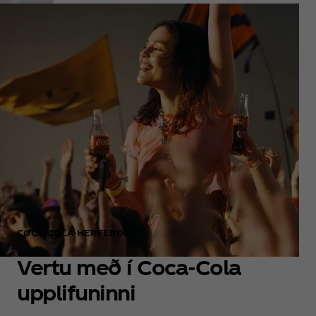
COCA‑COLA‑HERFERÐIR
Vertu með í Coca‑Cola
upplifuninni