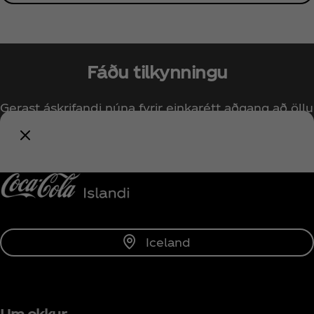
Fáðu tilkynningu
Gerast áskrifandi núna fyrir einkarétt aðgang að öllu
sem tengist Coca‑Cola!
Fá tilkynningar
Iceland
Um okkur