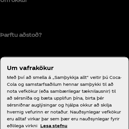
Þarftu aðstoð?
Notkunarskilmálar
Um vafrakökur
Persónuverndaryfirlýsing fyrir neytendur
Með því að smella á „Samþykkja allt“ veitir þú Coca-
Vefkökustillingar
Cola og samstarfsaðilum hennar samþykki til að
nota vefkökur (eða sambærilegar tækni­lausnir) til
Tilkynning um vafrakökur
að sérsníða og bæta upplifun þína, birta þér
Yfirlýsing um aðgengi
sérsniðnar auglýsingar og hjálpa okkur að skilja
hvernig vefurinn er notaður. Nauðsynlegar vefkökur
eru alltaf virkar þar sem þær eru nauðsynlegar fyrir
eðlilega virkni
Lesa stefnu