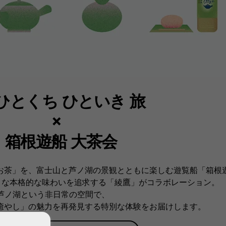
 ひとくち ひといき 旅
×
箱根遊船 大茶会
お茶」を、富士山と芦ノ湖の景観とともに楽しむ遊覧船「箱根
ような本格的な味わいを追求する「綾鷹」がコラボレーション。
芦ノ湖という非日常の空間で、​
癒やし」の魅力を再発見する特別な体験をお届けします。​