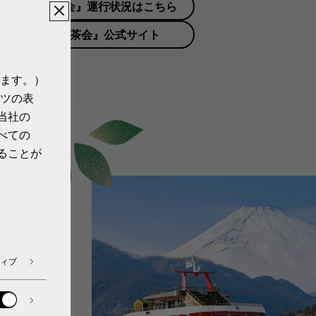
箱根遊船 大茶会』運行状況はこちら
『箱根遊船 大茶会』公式サイト
ます。）
ツの表
当社の
べての
ることが
ーフにデザイ
ィブ