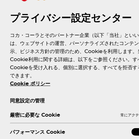
『
プライバシー設定センター
『箱根遊船 大茶会』が綾鷹
コカ・コーラとそのパートナー企業（以下「当社」といい
は、ウェブサイトの運営、パーソナライズされたコンテン
デザインラッピングで運航！
示、ビジネス方針の管理のため、Cookieを利用します。
Cookie利用に関する詳細は、以下をご参照ください。す
Cookieを受け入れる、個別に選択する、すべてを拒否す
コラボ期間中、船内の窓が、綾鷹デザインに！
できます。
和モダンな水上空間をテーマに「綾鷹」と「船旅」をモチ
ンされた船内をお楽しみください。
Cookie ポリシー
ラッピング期間：2026年3月16日(月)～11月13日(金)
同意設定の管理
厳密に必要な Cookie
常にアクテ
パフォーマンス Cookie