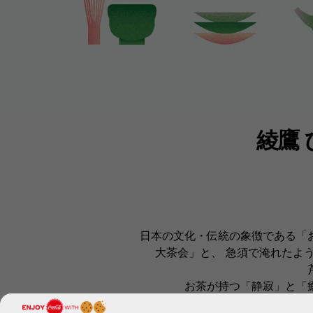
綾鷹
日本の文化・伝統の象徴である「
大茶会」と、​ 急須で淹れた
お茶が持つ「静寂」と「