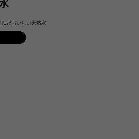
然水
育んだおいしい天然水
る