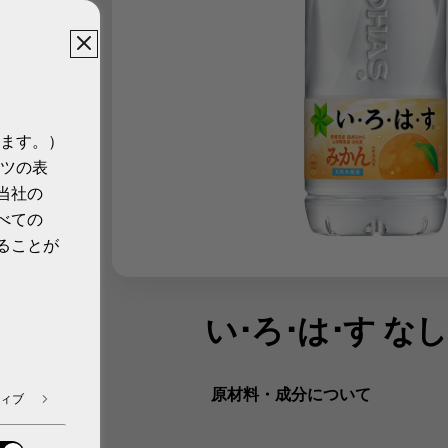
ます。）
ツの表
当社の
べての
ることが
い･ろ･は･す なし
原材料・成分について
ィブ