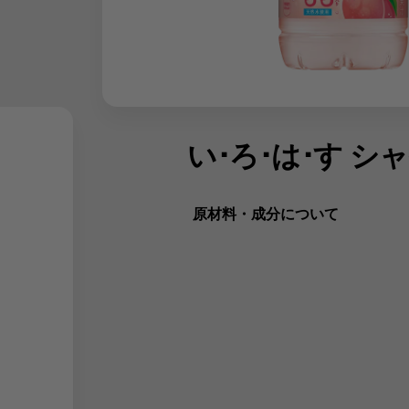
い･ろ･は･す 
原材料・成分について