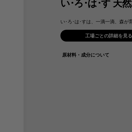
い･ろ･は･す 天
い･ろ･は･すは、一滴一滴、森が
工場ごとの詳細を見
原材料・成分について