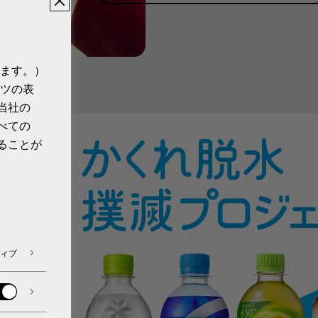
ます。）
ツの表
​​
当社の
べての
ることが
通して伝達
ィブ