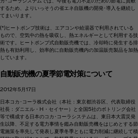
カ･コーラシステムでは、今後も電力不足のための節電に貢献
するため、よりいっそうの省エネ自販機の開発･導入を継続し
てまいります。
(*)ヒートポンプ技術は、エアコンや給湯器で利用されている
もので、空気中の熱を吸収し、熱エネルギーとして利用する技
術です。ヒートポンプ式自動販売機では、冷却時に発生する排
熱も有効利用し、効率的に自動販売機内の加温販売製品を加熱
しています。
自動販売機の夏季節電対策について
2012年5月17日
日本コカ･コーラ株式会社（本社：東京都渋谷区、代表取締役
社長：ダニエル・H・セイヤー）と全国5社のボトリング会社
等で構成する日本のコカ･コーラシステムは、東日本大震災発
生以降、不足する電力事情を鑑み自動販売機をはじめとする節
電施策を率先して発表し夏季冬季ともに電力削減に継続して積