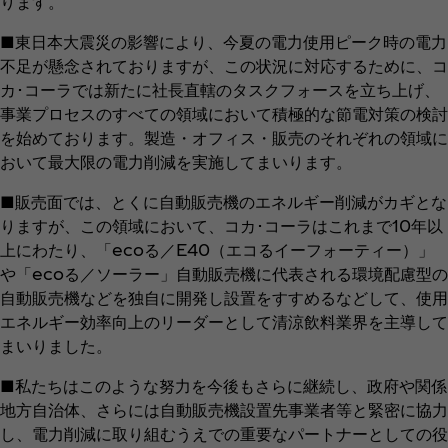
ります。
■東日本大震災の影響により、今夏の電力使用ピーク時の電力
不足が懸念されておりますが、この状況に対応するために、コ
カ･コーラでは新たに社長直轄のタスクフォースを立ち上げ、
事業プロセスのすべての領域において積極的な節電対策の検討
を始めております。製造・オフィス・販売のそれぞれの領域に
おいて最大限の電力削減を実施してまいります。
■販売面では、とくに自動販売機のエネルギー削減がカギとな
りますが、この領域において、コカ･コーラはこれまで10年以
上にわたり、「ecoる／E40（エコるイーフォーティー）」
や「ecoる／ソーラー」自動販売機に代表される環境配慮型の
自動販売機などを独自に開発し設置をすすめるなどして、使用
エネルギー効率向上のリーダーとして清涼飲料業界を主導して
まいりました。
■私たちはこのような努力を今後もさらに継続し、政府や関係
地方自治体、さらには自動販売機設置先事業者等と緊密に協力
し、電力削減に取り組むうえでの重要なパートナーとしての役