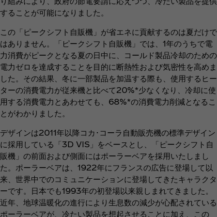
り組みにより、政府の節電要請に応えつつ、冷たい製品を提供
することが可能になりました。
この「ピークシフト自販機」が省エネに貢献するのは夏だけで
はありません。「ピークシフト自販機」では、1年のうちで電
力消費がピークとなる夏の日中に、コールド製品冷却のための
電力ゼロを達成することを目的に断熱性および気密性を高めま
した。その結果、冬に一部製品を加温する際も、使用するヒー
ターの消費電力が従来機と比べて20%*少なくなり、冷却に使
用する消費電力とあわせても、68%*の消費電力削減となるこ
とがわかりました。
デザインは2011年以降コカ･コーラ自動販売機の標準デザイン
に採用している「3D VIS」をベースとし、「ピークシフト自
販機」の前面および側面にはポーラーベアを採用いたしまし
た。ポーラーベアは、1922年にフランスの広告に登場して以
来、世界中でのコミュニケーションに登場してきたキャラクタ
ーです。日本でも1993年の初登場以来親しまれてきました。
近年、地球温暖化の進行により生息数の減少が心配されている
ポーラーベアが、冷たい製品を想起させることに加え、この