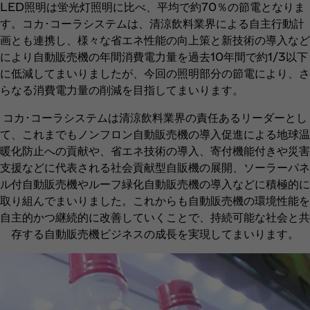
LED照明は蛍光灯照明に比べ、平均で約70％の節電となりま
す。コカ･コーラシステムは、清涼飲料業界による自主行動計
画とも連携し、様々な省エネ性能の向上策と新技術の導入など
により自動販売機の年間消費電力量を過去10年間で約1/3以下
に低減してまいりましたが、今回の照明部分の節電により、さ
らなる消費電力量の削減を目指してまいります。
コカ･コーラシステムは清涼飲料業界の責任あるリーダーとし
て、これまでもノンフロン自動販売機の導入促進による地球温
暖化防止への貢献や、省エネ技術の導入、寄付機能付きや災害
支援などに代表される社会貢献型自販機の展開、ソーラーパネ
ル付自動販売機やルーフ緑化自動販売機の導入などに積極的に
取り組んでまいりました。これからも自動販売機の環境性能を
自主的かつ継続的に改善していくことで、持続可能な社会と共
存する自動販売機ビジネスの成長を実現してまいります。