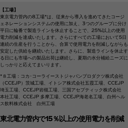
【工場】
東京電力管内の8工場*は、従来から導入を進めてきたコージ
ェネレーションシステムの使用に加え、3つのグループに分け
平日に輪番で製造ラインを休止することで、25%以上の使用
電力削減を達成いたします。さらにすべての工場において5日
連続の生産を行うことから、合算で使用電力を削減しながらも
安定した供給を継続いたします。さらに、製造ラインを休止す
る日にも市場への製品出荷は継続し、夏期の水分補給ニーズに
しっかりと応えてまいります。
*８工場：コカ･コーライーストジャパンプロダクツ株式会社
（CCEJP）茨城工場、イトシア株式会社五霞工場、CCEJP
埼玉工場、CCEJP岩槻工場、三国アセプティック株式会社
本社工場、CCEJP 多摩工場、CCEJP海老名工場、白州ヘル
ス飲料株式会社 白州工場
東北電力管内で15％以上の使用電力を削減