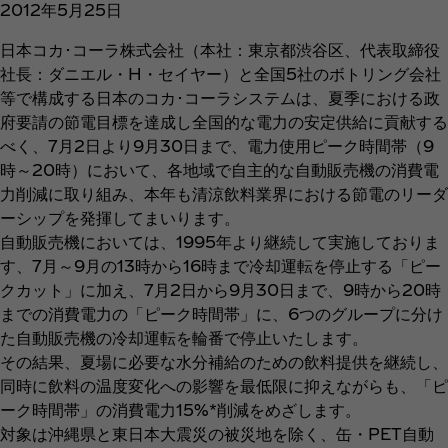
2012年5月25日
日本コカ･コーラ株式会社（本社：東京都渋谷区、代表取締役
社長：ダニエル・H・セイヤー）と全国5社のボトリング会社
等で構成する日本のコカ･コーラシステムは、夏季における政
府要請の節電目標を達成し全国的な電力の安定供給に貢献する
べく、7月2日より9月30日まで、電力使用ピーク時間帯（9
時～20時）において、各地域で自主的な自動販売機の消費電
力削減に取り組み、本年も清涼飲料業界における節電のリーダ
ーシップを発揮してまいります。
自動販売機においては、1995年より継続して実施しておりま
す、7月～9月の13時から16時まで冷却運転を停止する「ピー
クカット」に加え、7月2日から9月30日まで、9時から20時
までの消費電力の「ピーク時間帯」に、6つのグループに分け
た自動販売機の冷却運転を輪番で停止いたします。
その結果、夏場に必要な水分補給のための飲料提供を継続し、
同時に飲料の温度変化への影響を最低限に抑えながらも、「ピ
ーク時間帯」の消費電力15%*削減をめざします。
対象は沖縄県と東日本大震災の被災地を除く、缶・PET自動