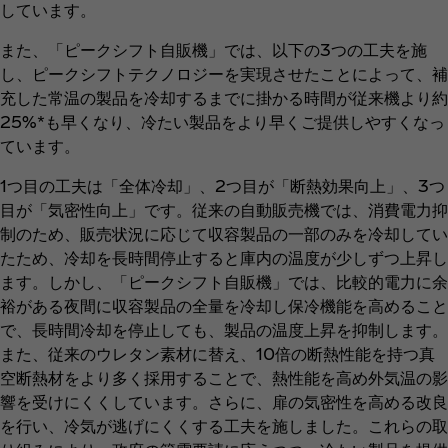
しています。
また、「ピークシフト自販機」では、以下の3つの工夫を施
し、ピークシフトテクノロジーを実現させたことによって、補
充した常温の製品を冷却するまでに掛かる時間が従来機より約
25%*も早くなり、冷たい製品をより早くご提供しやすくなっ
ています。
1つ目の工夫は「全体冷却」、2つ目が「断熱効果向上」、3つ
目が「気密性向上」です。従来の自動販売機では、消費電力抑
制のため、販売状況に応じて収容製品の一部のみを冷却してい
たため、冷却を長時間停止すると庫内の温度が少しずつ上昇し
ます。しかし、「ピークシフト自販機」では、比較的電力に余
裕がある夜間に収容製品の全量を冷却し保冷機能を高めること
で、長時間冷却を停止しても、製品の温度上昇を抑制します。
また、従来のウレタン素材に替え、10倍の断熱性能を持つ真
空断熱材をより多く採用することで、熱性能を高め外気温の影
響を受けにくくしています。さらに、扉の気密性を高める改良
を行い、冷気が逃げにくくする工夫を施しました。これらの取