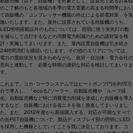
動販売機（以下、自販機）を対象として、設置先であるお客様
のご了解のもと各地域の冬季の電力需要の高まる時間帯におい
て自販機の「コンプレッサー機能の停止による節電対策」を実
施いたします。また、屋外に設置されている自販機のうち、
LED照明搭載以外のものについては、照明に使う蛍光灯の数
を減らして点灯するなどの消費電力削減のための諸対策を検
討・実施してまいります。また、屋内設置自販機は引き続き
24時間消灯を継続いたします。その他のエリアについては、
電力の需給状況を見きわめながら、政府・自治体・電力会社の
意向と連動して、必要な時期の適切な対応を検討してまいりま
す。
これまで、コカ･コーラシステムではヒートポンプ(*)を約15万
台で導入し、「ecoる/ソーラー」自動販売機や「ルーフ緑
化」自動販売機など特に消費電力削減を達成した自販機を導入
するなど、自販機における省エネを強く推進してまいりまし
た。また、2012年度から新規購入する、対応が可能なすべて
の缶PET自販機について、製品ディスプレイ部の照明にLED
を採用した機種としていくことを既に決定しております。コ