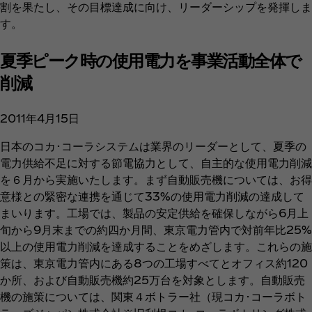
割を果たし、その目標達成に向け、リーダーシップを発揮しま
す。
夏季ピーク時の使用電力を事業活動全体で
削減
2011年4月15日
日本のコカ･コーラシステムは業界のリーダーとして、夏季の
電力供給不足に対する節電協力として、自主的な使用電力削減
を６月から実施いたします。まず自動販売機については、お得
意様との緊密な連携を通じて33%の使用電力削減の達成して
まいります。工場では、製品の安定供給を確保しながら6月上
旬から9月末までの約四か月間、東京電力管内で対前年比25%
以上の使用電力削減を達成することをめざします。これらの施
策は、東京電力管内にある8つの工場すべてとオフィス約120
か所、および自動販売機約25万台を対象とします。自動販売
機の施策については、関東４ボトラー社（現コカ･コーラボト