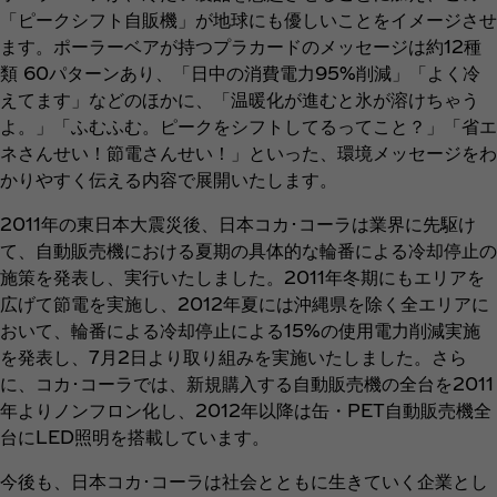
「ピークシフト自販機」が地球にも優しいことをイメージさせ
ます。ポーラーベアが持つプラカードのメッセージは約12種
類 60パターンあり、「日中の消費電力95%削減」「よく冷
えてます」などのほかに、「温暖化が進むと氷が溶けちゃう
よ。」「ふむふむ。ピークをシフトしてるってこと？」「省エ
ネさんせい！節電さんせい！」といった、環境メッセージをわ
かりやすく伝える内容で展開いたします。
2011年の東日本大震災後、日本コカ･コーラは業界に先駆け
て、自動販売機における夏期の具体的な輪番による冷却停止の
施策を発表し、実行いたしました。2011年冬期にもエリアを
広げて節電を実施し、2012年夏には沖縄県を除く全エリアに
おいて、輪番による冷却停止による15%の使用電力削減実施
を発表し、7月2日より取り組みを実施いたしました。さら
に、コカ･コーラでは、新規購入する自動販売機の全台を2011
年よりノンフロン化し、2012年以降は缶・PET自動販売機全
台にLED照明を搭載しています。
今後も、日本コカ･コーラは社会とともに生きていく企業とし