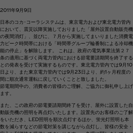
2011年9月9日
日本のコカ･コーラシステムは、東京電力および東北電力管内
において、震災以降実施しておりました「屋外設置自動販売機
の夜間消灯」、並びに、７月から実施してまいりました消費電
力ピーク時間帯における「時間帯グループ輪番制による冷却機
能の停止」を解除します。 これは、政府の電気事業法第２７
条の適用に基づく両電力管内における節電要請期間を終了する
との発表を受けて実施するものです。東北電力管内では9月10
日より、また東京電力管内では9月23日より、約1ヶ月程度の
間に順次通常運転に戻していくことと致しました。
節電期間中の、消費者の皆様のご理解、ご協力に御礼申し上げ
ます。
また、この政府の節電要請期間終了を受け、屋外に設置した自
動販売機の照明を再点灯いたします。設置先のお客様のご了解
をいただき、LED照明を順次点灯するほか、蛍光灯照明も本
数を減らすなどの節電対策を講じながら点灯し、皆様の安全・