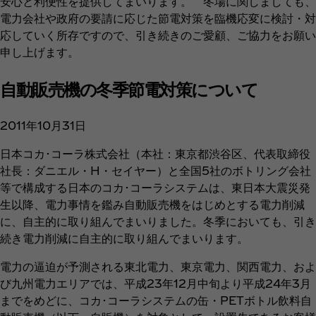
安心と利便性を提供してまいります。 冬場に関しましても、
電力会社や政府の要請に応じた節電対策を臨機応変に検討・対
応していく所存ですので、引き続きのご愛顧、ご協力をお願い
申し上げます。
自動販売機の冬季節電対策について
2011年10月31日
日本コカ･コーラ株式会社（本社：東京都渋谷区、代表取締役
社長：ダニエル・H・セイヤー）と全国5社のボトリング会社
等で構成する日本のコカ･コーラシステムは、東日本大震災発
生以降、電力事情を鑑み自動販売機をはじめとする電力削減
に、自主的に取り組んでまいりました。冬季においても、引き
続き電力削減に自主的に取り組んでまいります。
電力の逼迫が予測される東北電力、東京電力、関西電力、およ
び九州電力エリアでは、平成23年12月中旬より平成24年3月
までをめどに、コカ･コーラシステムの缶・PETボトル飲料自