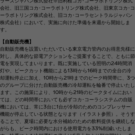
ラーズジャパン株式会社※旧利根コカ･コーラボトリング株式
会社、旧三国コカ･コーラボトリング株式会社、旧東京コカ･コ
ーラボトリング株式会社、旧コカ･コーラセントラルジャパン
株式会社）において、実施に向けた準備を来週から開始しま
す。
【自動販売機】
自動販売機を設置いただいている東京電力管内のお得意先様に
対し、具体的な節電アクションをご提案することで、ともに節
電を実現してまいります。既に実施している照明の24時間消
灯や、ピークカット機能による13時から16時までの全台の冷
却運転停止に加え、10時から21時までのピーク時間帯に、3つ
のグループに分けた自動販売機の冷却運転を輪番で停止いたし
ます。この施策により、10時から21時のピークタイムにおい
ては、どの時間帯においても必ずコカ･コーラシステムの自販
機においては、常に3台に1台が冷却のためのコンプレッサー
機能が停止している状態となります（イラスト参照）。そうす
ることで、夏場に必要な水分補給のための飲料提供を継続しな
がらも、ピーク時間内における使用電力を33%削減いたしま