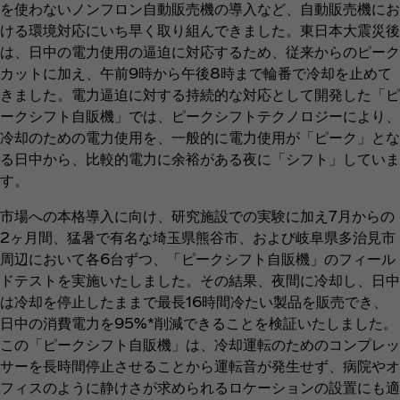
を使わないノンフロン自動販売機の導入など、自動販売機にお
ける環境対応にいち早く取り組んできました。東日本大震災後
は、日中の電力使用の逼迫に対応するため、従来からのピーク
カットに加え、午前9時から午後8時まで輪番で冷却を止めて
きました。電力逼迫に対する持続的な対応として開発した「ピ
ークシフト自販機」では、ピークシフトテクノロジーにより、
冷却のための電力使用を、一般的に電力使用が「ピーク」とな
る日中から、比較的電力に余裕がある夜に「シフト」していま
す。
市場への本格導入に向け、研究施設での実験に加え7月からの
2ヶ月間、猛暑で有名な埼玉県熊谷市、および岐阜県多治見市
周辺において各6台ずつ、「ピークシフト自販機」のフィール
ドテストを実施いたしました。その結果、夜間に冷却し、日中
は冷却を停止したままで最長16時間冷たい製品を販売でき、
日中の消費電力を95%*削減できることを検証いたしました。
この「ピークシフト自販機」は、冷却運転のためのコンプレッ
サーを長時間停止させることから運転音が発生せず、病院やオ
フィスのように静けさが求められるロケーションの設置にも適