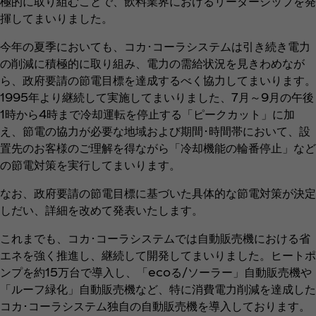
極的に取り組むことで、飲料業界におけるリーダーシップを発
揮してまいりました。
今年の夏季においても、コカ･コーラシステムは引き続き電力
の削減に積極的に取り組み、電力の需給状況を見きわめなが
ら、政府要請の節電目標を達成するべく協力してまいります。
1995年より継続して実施してまいりました、7月～9月の午後
1時から4時まで冷却運転を停止する「ピークカット」に加
え、節電の協力が必要な地域および期間･時間帯において、設
置先のお客様のご理解を得ながら「冷却機能の輪番停止」など
の節電対策を実行してまいります。
なお、政府要請の節電目標に基づいた具体的な節電対策が決定
しだい、詳細を改めて発表いたします。
これまでも、コカ･コーラシステムでは自動販売機における省
エネを強く推進し、継続して開発してまいりました。ヒートポ
ンプを約15万台で導入し、「ecoる/ソーラー」自動販売機や
「ルーフ緑化」自動販売機など、特に消費電力削減を達成した
コカ･コーラシステム独自の自動販売機を導入しております。