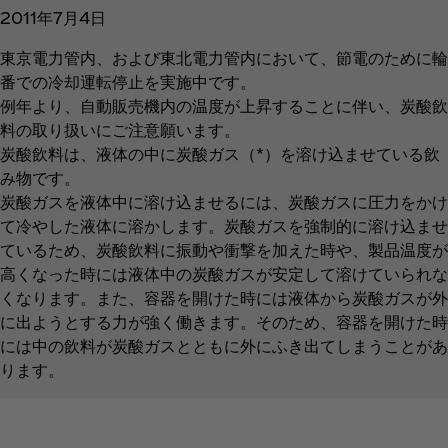
2011年7月4日
東京電力管内、および東北電力管内において、節電のために輪
番での冷却運転停止を実施中です。
例年より、自動販売機内の温度が上昇することに伴い、炭酸飲
料の取り扱いにご注意願います。
炭酸飲料は、液体の中に炭酸ガス（*）を溶け込ませている飲
み物です。
炭酸ガスを液体中に溶け込ませるには、炭酸ガスに圧力をかけ
て冷やした液体に溶かします。炭酸ガスを強制的に溶け込ませ
ているため、炭酸飲料に振動や衝撃を加えた時や、製品温度が
高くなった時には液体中の炭酸ガスが安定して溶けていられな
くなります。また、容器を開けた時には液体から炭酸ガスが外
に出ようとする力が強く働きます。そのため、容器を開けた時
には中の飲料が炭酸ガスとともに外にふき出てしまうことがあ
ります。