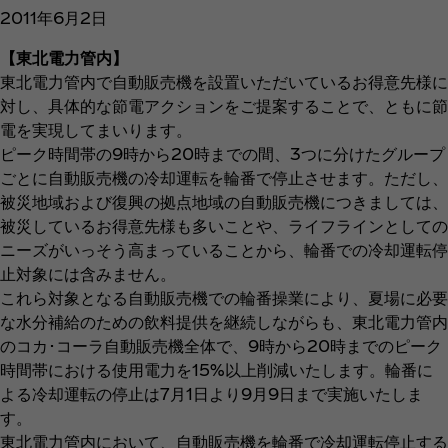
2011年6月2日
【東北電力管内】
東北電力管内で自動販売機を設置いただいているお得意先様に
対し、具体的な節電アクションをご提案することで、ともに節
電を実現してまいります。
ピーク時間帯の9時から20時までの間、3つに分けたグループ
ごとに自動販売機の冷却運転を輪番で停止させます。ただし、
被災地域および復興の拠点地域の自動販売機につきましては、
被災しているお得意先様も多いことや、ライフラインとしての
ニーズがいっそう高まっていることから、輪番での冷却運転停
止対象には含みません。
これら対象となる自動販売機での輪番操業により、夏場に必要
な水分補給のための飲料提供を継続しながらも、東北電力管内
のコカ･コーラ自動販売機全体で、9時から20時までのピーク
時間帯における使用電力を15%以上削減いたします。輪番に
よる冷却運転の停止は7月1日より9月9日まで実施いたしま
す。
東北電力管内において、自動販売機を輪番で冷却運転停止する