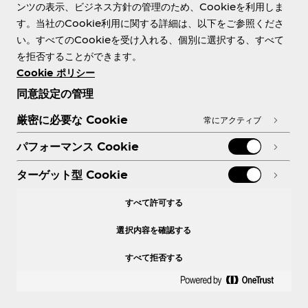
ンツの表示、ビジネス方針の管理のため、Cookieを利用しま
す。当社のCookie利用に関する詳細は、以下をご参照くださ
2013年1月28日
い。すべてのCookieを受け入れる、個別に選択する、すべて
日本コカ･コーラ株式会社（東京都渋谷区、代表取締役社長：
を拒否することができます。
ティム･ブレット）は、コカ･コーラシステムを代表して、平成
Cookie ポリシー
24年度省エネ大賞「省エネ事例部門 省エネルギーセンター
同意設定の管理
会長賞」を受賞しました。省エネ大賞の授賞式は、1月30日
厳密に必要な Cookie
常にアクティブ
（水）に東京ファッションタウンビルで行われます。
パフォーマンス Cookie
省エネ大賞は、経済産業省後援のもと一般財団法人 省エネル
ギーセンターが主催し、国内の省エネルギーを推進している事
ターゲット型 Cookie
業者及び省エネルギー性に優れた製品又はビジネスモデルを開
発した事業者を表彰するものです。特に本年度はピーク電力の
すべて許可する
抑制・ピークシフト等の節電に貢献のあった事業者も表彰され
選択内容を確認する
ることとなり、「省エネ事例部門」は工場・事業所等における
省エネ活動を推進している事業者が対象となりました。
すべて拒否する
コカ･コーラは2011年の東日本大震災後に実施した、自動販売
機の輪番での冷却停止による電力削減のほか、LED照明の積
極導入や、超省エネ自動販売機の開発推進などが評価されての