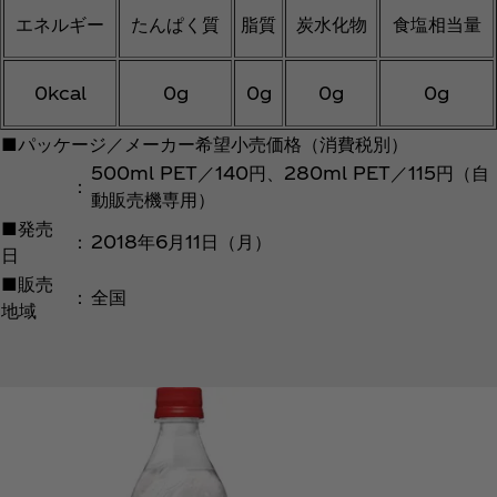
エネルギー
たんぱく質
脂質
炭水化物
食塩相当量
0kcal
0g
0g
0g
0g
■パッケージ／メーカー希望小売価格（消費税別）
500ml PET／140円、280ml PET／115円（自
：
動販売機専用）
■発売
：
2018年6月11日（月）
日
■販売
：
全国
地域