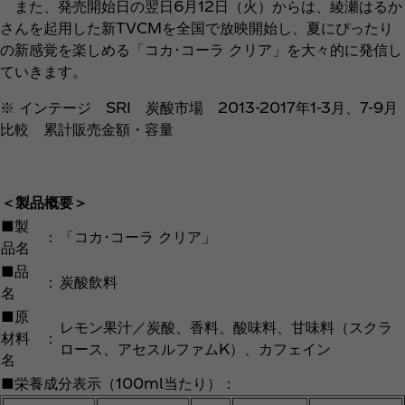
また、発売開始日の翌日6月12日（火）からは、綾瀬はるか
さんを起用した新TVCMを全国で放映開始し、夏にぴったり
の新感覚を楽しめる「コカ･コーラ クリア」を大々的に発信し
ていきます。
※ インテージ SRI 炭酸市場 2013-2017年1-3月、7-9月
比較 累計販売金額・容量
＜製品概要＞
■製
：
「コカ･コーラ クリア」
品名
■品
：
炭酸飲料
名
■原
レモン果汁／炭酸、香料、酸味料、甘味料（スクラ
材料
：
ロース、アセスルファムK）、カフェイン
名
■栄養成分表示（100ml当たり）：