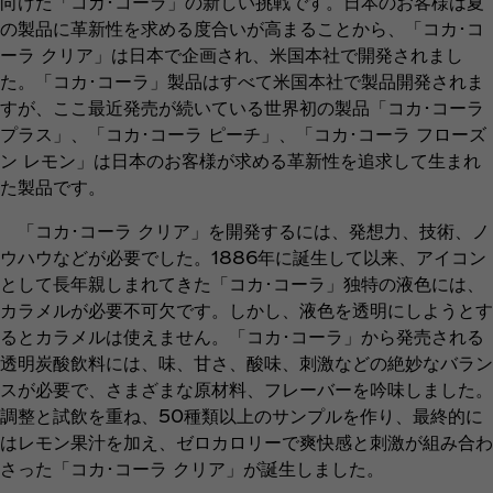
向けた「コカ･コーラ」の新しい挑戦です。日本のお客様は夏
の製品に革新性を求める度合いが高まることから、「コカ･コ
ーラ クリア」は日本で企画され、米国本社で開発されまし
た。「コカ･コーラ」製品はすべて米国本社で製品開発されま
すが、ここ最近発売が続いている世界初の製品「コカ･コーラ
プラス」、「コカ･コーラ ピーチ」、「コカ･コーラ フローズ
ン レモン」は日本のお客様が求める革新性を追求して生まれ
た製品です。
「コカ･コーラ クリア」を開発するには、発想力、技術、ノ
ウハウなどが必要でした。1886年に誕生して以来、アイコン
として長年親しまれてきた「コカ･コーラ」独特の液色には、
カラメルが必要不可欠です。しかし、液色を透明にしようとす
るとカラメルは使えません。「コカ･コーラ」から発売される
透明炭酸飲料には、味、甘さ、酸味、刺激などの絶妙なバラン
スが必要で、さまざまな原材料、フレーバーを吟味しました。
調整と試飲を重ね、50種類以上のサンプルを作り、最終的に
はレモン果汁を加え、ゼロカロリーで爽快感と刺激が組み合わ
さった「コカ･コーラ クリア」が誕生しました。