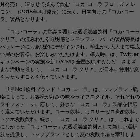
月発売）、凍らせて揉んで飲む「コカ･コーラ フローズン レ
モン」（2018年4月発売）に続く、日本向けの「コカ･コー
ラ」製品となります。
「コカ･コーラ」の常識を覆した透明炭酸飲料「コカ･コーラ
クリア」の澄みわたる透明感とレモンフレーバーの製品特長は
パッケージにも象徴的にデザインされ、学生から大人まで幅広
い層のお客様にお楽しみいただけます。導入時には、Twitter
キャンペーンの実施や新TVCMを全国放映するなど、さまざ
まな活動を通じて、「コカ･コーラ クリア」が日本に特別な夏
をもたらすことを伝えていきます。
世界No.1飲料ブランド「コカ･コーラ」は、ワンブランド戦
略によって、お客様が好みの味やライフスタイル、それぞれの
ライフステージに応じて、好きな「コカ･コーラ」製品を幅広
く選んでいただけます。コーラ飲料、カロリーゼロ炭酸飲料、
トクホ炭酸飲料に続き、「コカ･コーラ クリア」は、これまで
になかった「コカ･コーラ」の透明炭酸飲料として新しい選択
肢を提供し、トップブランドとして夏の炭酸市場を牽引しま