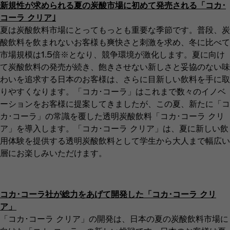
新規性が求められる夏の炭酸市場に初めて発売される「コカ･
コーラ クリア｣
夏は炭酸飲料市場にとってもっとも重要な季節です。普段、炭
酸飲料を飲まれないお客様も爽快さと刺激を求め、冬に比べて
市場規模は1.5倍※となり、競争環境が激化します。夏に向け
て炭酸飲料の発売が続き、飽きさせない新しさと妥協のない味
わいを追求する日本のお客様は、さらに目新しい飲料を手に取
りやすくなります。「コカ･コーラ」はこれまで数々のイノベ
ーションをお客様に提案してきましたが、この夏、新たに「コ
カ･コーラ」の常識を覆した透明炭酸飲料「コカ･コーラ クリ
ア」を導入します。「コカ･コーラ クリア」は、夏に新しい飲
用体験を提供する透明炭酸飲料として学生から大人まで幅広い
層にお楽しみいただけます。
コカ･コーラ社が総力をあげて開発した「コカ･コーラ クリ
ア」
「コカ･コーラ クリア」の開発は、日本の夏の炭酸飲料市場に