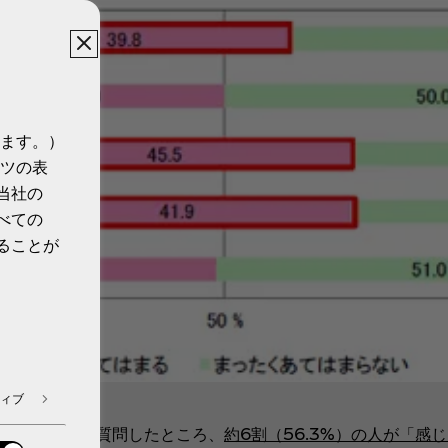
ます。）
ツの表
当社の
べての
ることが
ィブ
感じるか」と質問したところ、
約6割（56.3%）の人が「感