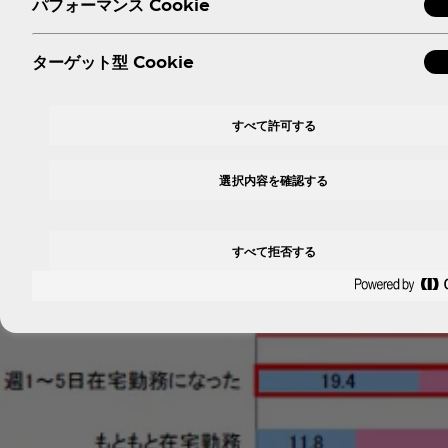
パフォーマンス Cookie
在宅勤務になった人の60.5%が負担を感じているようです。
と、特に女性が負担に感じていることが分かりました。（グラフ
ターゲット型 Cookie
すべて許可する
選択内容を確認する
すべて拒否する