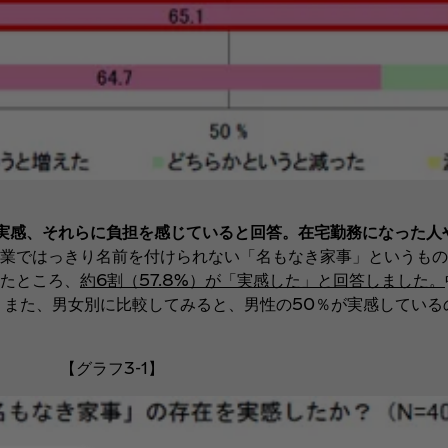
在を実感、それらに負担を感じていると回答。在宅勤務になった
業ではっきり名前を付けられない「名もなき家事」というもの
たところ、
約6割（57.8%）が「実感した」と回答しました。
。また、男女別に比較してみると、男性の50％が実感しているの
【グラフ3-1】