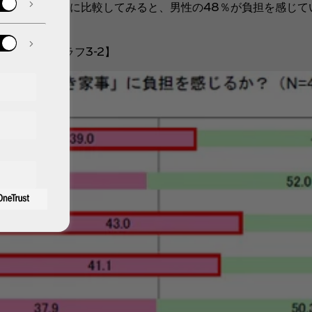
こちらも男女別に比較してみると、男性の48％が負担を感じてい
3-2）
【グラフ3-2】