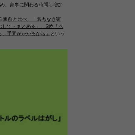
め、家事に関わる時間も増加
自粛前と比べ、「名もなき家
ぶして・まとめる」、2位「ペ
ら、手間がかかるから」
という