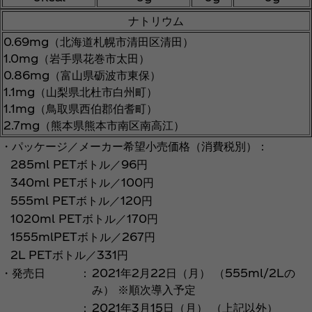
ナトリウム
0.69mg（北海道札幌市清田区清田）
1.0mg（岩手県花巻市太田）
0.86mg（富山県砺波市東保）
1.1mg（山梨県北杜市白州町）
1.1mg（鳥取県西伯郡伯耆町）
2.7mg（熊本県熊本市南区南高江）
・パッケージ／メーカー希望小売価格（消費税別）：
285ml PETボトル／96円
340ml PETボトル／100円
555ml PETボトル／120円
1020ml PETボトル／170円
1555mlPETボトル／267円
2L PETボトル／331円
・発売日
：
2021年2月22日（月） （555ml/2Lの
み） ※順次導入予定
：
2021年3月15日（月） （上記以外）