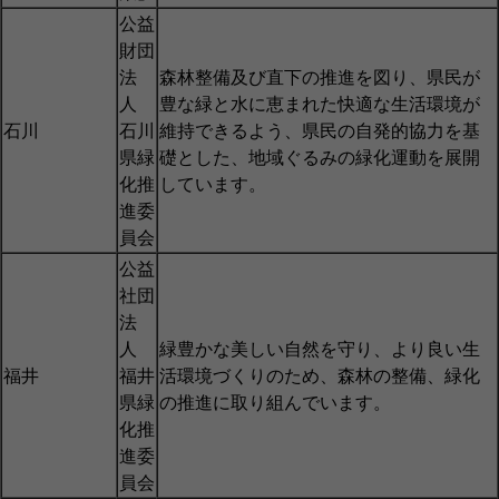
公益
財団
法
森林整備及び直下の推進を図り、県民が
人
豊な緑と水に恵まれた快適な生活環境が
石川
石川
維持できるよう、県民の自発的協力を基
県緑
礎とした、地域ぐるみの緑化運動を展開
化推
しています。
進委
員会
公益
社団
法
人
緑豊かな美しい自然を守り、より良い生
福井
福井
活環境づくりのため、森林の整備、緑化
県緑
の推進に取り組んでいます。
化推
進委
員会