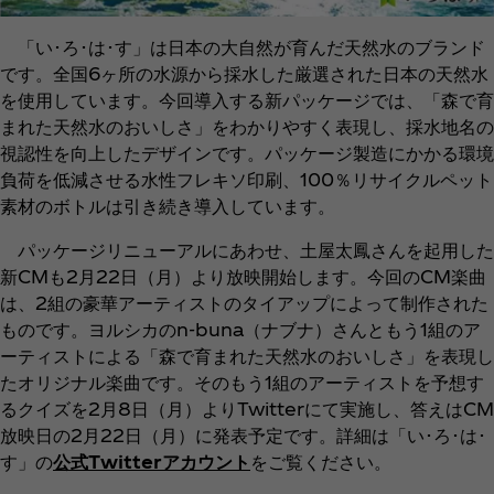
「い･ろ･は･す」は日本の大自然が育んだ天然水のブランド
です。全国6ヶ所の水源から採水した厳選された日本の天然水
を使用しています。今回導入する新パッケージでは、「森で育
まれた天然水のおいしさ」をわかりやすく表現し、採水地名の
視認性を向上したデザインです。パッケージ製造にかかる環境
負荷を低減させる水性フレキソ印刷、100％リサイクルペット
素材のボトルは引き続き導入しています。
パッケージリニューアルにあわせ、土屋太鳳さんを起用した
新CMも2月22日（月）より放映開始します。今回のCM楽曲
は、2組の豪華アーティストのタイアップによって制作された
ものです。ヨルシカのn-buna（ナブナ）さんともう1組のア
ーティストによる「森で育まれた天然水のおいしさ」を表現し
たオリジナル楽曲です。そのもう1組のアーティストを予想す
るクイズを2月8日（月）よりTwitterにて実施し、答えはCM
放映日の2月22日（月）に発表予定です。詳細は「い･ろ･は･
す」の
公式Twitterアカウント
をご覧ください。