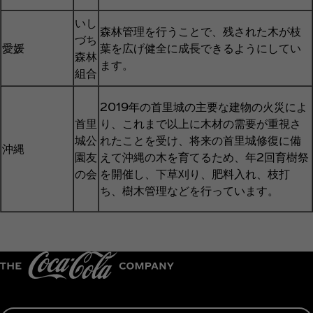
いし
森林管理を行うことで、残された木が枝
づち
愛媛
葉を広げ健全に成長できるようにしてい
森林
ます。
組合
2019年の首里城の主要な建物の火災によ
首里
り、これまで以上に木材の需要が重視さ
城公
れたことを受け、将来の首里城修復に備
沖縄
園友
えて沖縄の木を育てるため、年2回育樹祭
の会
を開催し、下草刈り、肥料入れ、枝打
ち、樹木管理などを行っています。