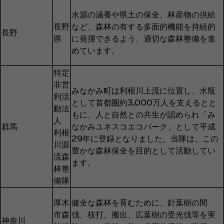
水源の涵養や県土の保全、林産物の供給
長野
など、森林の有する多面的機能を持続的
長野
県
に発揮できるよう、適切な森林整備を進
めています。
特定
非営
みなかみ町は利根川上流に位置し、水瓶
利活
として首都圏約3,000万人を支えるとと
動法
もに、人と自然との共生が認められ「み
人
群馬
なかみユネスコエコパーク」として平成
利根
29年に登録となりました。当隊は、この
川源
豊かな森林保全を目的として活動してい
流森
ます。
林整
備隊
厚木
健全な森林を育むために、針葉樹の間
市森
伐、枝打、搬出、広葉樹の受光伐等を実
神奈川