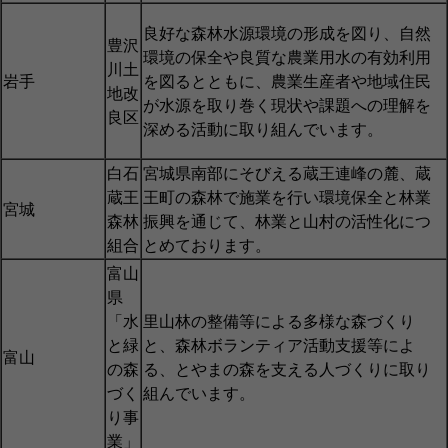
良好な森林水源環境の形成を図り、自然
豊沢
環境の保全や良質な農業用水の有効利用
川土
岩手
を図るとともに、農業生産者や地域住民
地改
が水源を取り巻く現状や課題への理解を
良区
深める活動に取り組んでいます。
白石
宮城県南部にそびえる蔵王連峰の麓、蔵
蔵王
王町の森林で施業を行い環境保全と林業
宮城
森林
振興を通じて、林業と山村の活性化につ
組合
とめております。
富山
県
「水
里山林の整備等による多様な森づくり
と緑
と、森林ボランティア活動支援等によ
富山
の森
る、とやまの森を支える人づくりに取り
づく
組んでいます。
り事
業」