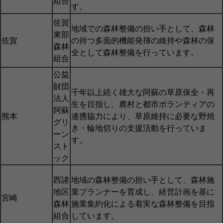
組合
す。
佐賀
地域での森林整備の担い手として、森林
東部
佐賀
の持つ多面的機能発揮の維持や森林の保
森林
全として森林整備を行っています。
組合
公益
財団
千年以上続く雄大な阿蘇の草原保全・再
法人
生を目指し、農村と都市ボランティアの
阿蘇
熊本
連携協力により、草原維持に必要な野焼
グリ
き・輪地切りの支援活動を行っていま
ーン
す。
スト
ック
西諸
地域の森林整備の担い手として、森林施
地区
業プランナーを育成し、経営計画を基に
宮崎
森林
施業集約化による着実な森林整備を目指
組合
しています。