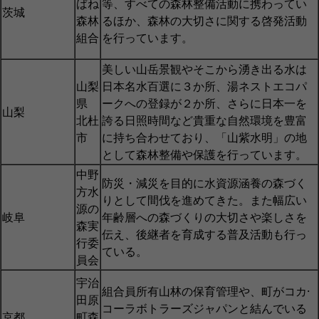
ばね
等、すべての森林整備活動に携わってい
茨城
森林
るほか、森林の大切さに関する啓発活動
組合
を行っています。
美しい山岳景観やそこから湧き出る水は
山梨
日本名水百選に３か所、湯ネストエコパ
県
ークへの登録が２か所、さらに日本一を
山梨
北杜
誇る日照時間など貴重な自然環境を豊富
市
に持ち合わせており、「山紫水明」の地
として森林整備や保護を行っています。
中野
防災・減災を目的に水資源涵養の森づく
方水
りとして間伐を進めてきた。また幅広い
源の
岐阜
年齢層への森づくりの大切さや楽しさを
森実
伝え、後継者を育成する普及活動も行っ
行委
ている。
員会
宇治
組合員所有山林の保育管理や、町がコカ·
田原
コーラボトラーズジャパンと結んでいる
京都
町森