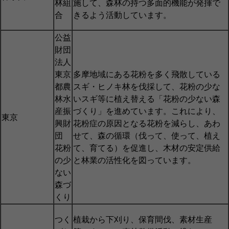
林組
施して、森林の持つ多面的機能が発揮で
合
きるよう活動しています。
公益
財団
法人
東京
多摩地域にある花粉を多く飛散している
都農
スギ・ヒノキ林を伐採して、花粉の少な
林水
いスギ等に植え替える「花粉の少ない森
産振
づくり」を進めています。これにより、
東京
興財
花粉症の原因となる花粉を減らし、あわ
団
せて、森の循環（伐って、使って、植え
花粉
て、育てる）を促進し、木材の安定供給
の少
と林業の活性化を図っています。
ない
森づ
くり
つく
植栽から下刈り、保育間伐、素材生産