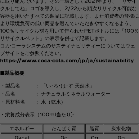
に取り組んでいます。その一環として2021年より、「リサイ
クルしてね」ロゴを導入し、2/22から順次リサイクル可能な
容器を用いたすべての製品に記載します。また消費者の皆様に
より環境負荷の低い商品を選んでいただきやすくなるよう、
100％リサイクル材を用いて作られたPETボトルには「100％
リサイクルペット」の表示を併せて記載します。
コカ·コーラシステムのサスティナビリティーについてはウェ
ブサイトをご参照ください。
https://www.coca-cola.com/jp/ja/sustainability
■製品概要
・製品名
：
「い･ろ･は･す 天然水」
・品名
：
ナチュラルミネラルウォーター
・原材料名
：
水（鉱水）
・栄養成分表示（100ml当たり):
エネルギー
たんぱく質
脂質
炭水化物
0kcal
0g
0g
0g