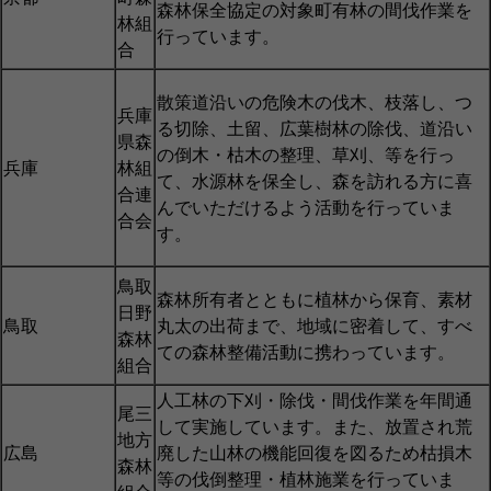
森林保全協定の対象町有林の間伐作業を
林組
行っています。
合
散策道沿いの危険木の伐木、枝落し、つ
兵庫
る切除、土留、広葉樹林の除伐、道沿い
県森
の倒木・枯木の整理、草刈、等を行っ
兵庫
林組
て、水源林を保全し、森を訪れる方に喜
合連
んでいただけるよう活動を行っていま
合会
す。
鳥取
森林所有者とともに植林から保育、素材
日野
鳥取
丸太の出荷まで、地域に密着して、すべ
森林
ての森林整備活動に携わっています。
組合
人工林の下刈・除伐・間伐作業を年間通
尾三
して実施しています。また、放置され荒
地方
広島
廃した山林の機能回復を図るため枯損木
森林
等の伐倒整理・植林施業を行っていま