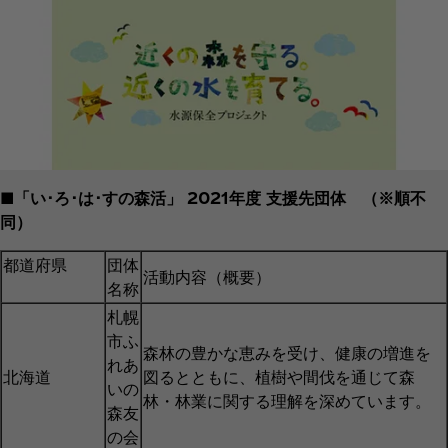
■「い･ろ･は･すの森活」 2021年度 支援先団体 （※順不
同）
都道府県
団体
活動内容（概要）
名称
札幌
市ふ
森林の豊かな恵みを受け、健康の増進を
れあ
北海道
図るとともに、植樹や間伐を通じて森
いの
林・林業に関する理解を深めています。
森友
の会