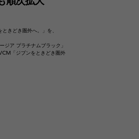
をときどき圏外へ。」を、
ージア プラチナムブラック」
VCM「ジブンをときどき圏外