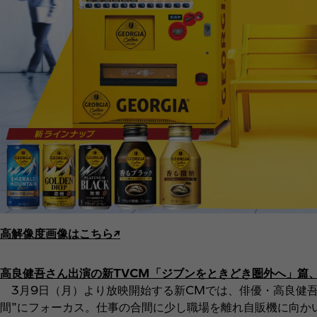
高解像度画像はこちら↗︎
高良健吾さん出演の新TVCM「ジブンをときどき圏外へ」篇
3月9日（月）より放映開始する新CMでは、俳優・高良健吾
間”にフォーカス。仕事の合間に少し職場を離れ自販機に向か