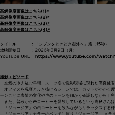
高解像度画像はこちら(1)↗︎
高解像度画像はこちら(2)↗︎
高解像度画像はこちら(3)↗︎
高解像度画像はこちら(4)↗︎
タイトル ：「ジブンをときどき圏外へ」篇（15秒）
放映開始日 ：2026年3月9日（月）
YouTube URL ：
https://www.youtube.com/watch
撮影エピソード
空気の冷え込む早朝、スーツ姿で撮影現場に現れた高良健吾
オフィスを颯爽と歩き抜けるシーンでは、カットがかかる度
ーンごとに表情の変化や声のトーンを細かく確認しながら丁
また、普段から缶コーヒーを愛飲しているという高良さんは
「ジョージア」の缶コーヒーを飲みながらリラックスする様
「ジョージア」カラーのベンチに座り「ジョージア エメラ