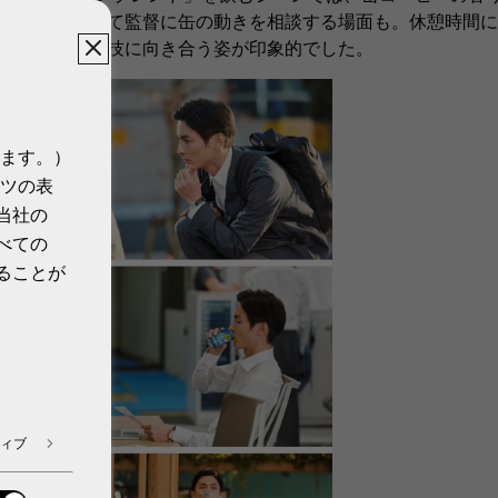
自ら手を挙げて監督に缶の動きを相談する場面も。休憩時間に
まで真摯に演技に向き合う姿が印象的でした。
ます。）
ツの表
当社の
べての
ることが
ィブ